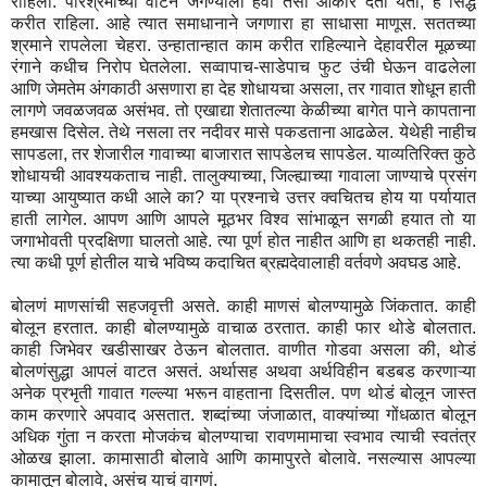
राहिला. परिश्रमाच्या वाटेने जगण्याला हवा तसा आकार देता येतो, हे सिद्ध
करीत राहिला. आहे त्यात समाधानाने जगणारा हा साधासा माणूस. सततच्या
श्रमाने रापलेला चेहरा. उन्हातान्हात काम करीत राहिल्याने देहावरील मूळच्या
रंगाने कधीच निरोप घेतलेला. सव्वापाच-साडेपाच फुट उंची घेऊन वाढलेला
आणि जेमतेम अंगकाठी असणारा हा देह शोधायचा असला, तर गावात शोधून हाती
लागणे जवळजवळ असंभव. तो एखाद्या शेतातल्या केळीच्या बागेत पाने कापताना
हमखास दिसेल. तेथे नसला तर नदीवर मासे पकडताना आढळेल. येथेही नाहीच
सापडला, तर शेजारील गावाच्या बाजारात सापडेलच सापडेल. याव्यतिरिक्त कुठे
शोधायची आवश्यकताच नाही. तालुक्याच्या, जिल्ह्याच्या गावाला जाण्याचे प्रसंग
याच्या आयुष्यात कधी आले का? या प्रश्नाचे उत्तर क्वचितच होय या पर्यायात
हाती लागेल. आपण आणि आपले मूठभर विश्व सांभाळून सगळी हयात तो या
जगाभोवती प्रदक्षिणा घालतो आहे. त्या पूर्ण होत नाहीत आणि हा थकतही नाही.
त्या कधी पूर्ण होतील याचे भविष्य कदाचित ब्रह्मदेवालाही वर्तवणे अवघड आहे.
बोलणं माणसांची सहजवृत्ती असते. काही माणसं बोलण्यामुळे जिंकतात. काही
बोलून हरतात. काही बोलण्यामुळे वाचाळ ठरतात. काही फार थोडे बोलतात.
काही जिभेवर खडीसाखर ठेऊन बोलतात. वाणीत गोडवा असला की, थोडं
बोलणंसुद्धा आपलं वाटत असतं. अर्थासह अथवा अर्थविहीन बडबड करणाऱ्या
अनेक प्रभृती गावात गल्ल्या भरून वाहताना दिसतील. पण थोडं बोलून जास्त
काम करणारे अपवाद असतात. शब्दांच्या जंजाळात, वाक्यांच्या गोंधळात बोलून
अधिक गुंता न करता मोजकंच बोलण्याचा रावणमामाचा स्वभाव त्याची स्वतंत्र
ओळख झाला. कामासाठी बोलावे आणि कामापुरते बोलावे. नसल्यास आपल्या
कामातून बोलावे, असंच याचं वागणं.