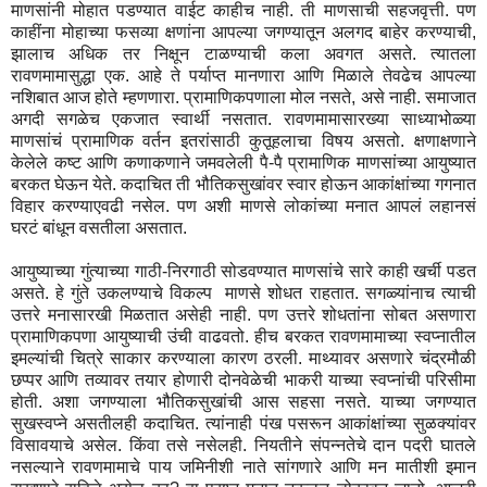
माणसांनी मोहात पडण्यात वाईट काहीच नाही. ती माणसाची सहजवृत्ती. पण
काहींना मोहाच्या फसव्या क्षणांना आपल्या जगण्यातून अलगद बाहेर करण्याची,
झालाच अधिक तर निक्षून टाळण्याची कला अवगत असते. त्यातला
रावणमामासुद्धा एक. आहे ते पर्याप्त मानणारा आणि मिळाले तेवढेच आपल्या
नशिबात आज होते म्हणणारा. प्रामाणिकपणाला मोल नसते, असे नाही. समाजात
अगदी सगळेच एकजात स्वार्थी नसतात. रावणमामासारख्या साध्याभोळ्या
माणसांचं प्रामाणिक वर्तन इतरांसाठी कुतूहलाचा विषय असतो. क्षणाक्षणाने
केलेले कष्ट आणि कणाकणाने जमवलेली पै-पै प्रामाणिक माणसांच्या आयुष्यात
बरकत घेऊन येते. कदाचित ती भौतिकसुखांवर स्वार होऊन आकांक्षांच्या गगनात
विहार करण्याएवढी नसेल. पण अशी माणसे लोकांच्या मनात आपलं लहानसं
घरटं बांधून वसतीला असतात.
आयुष्याच्या गुंत्याच्या गाठी-निरगाठी सोडवण्यात माणसांचे सारे काही खर्ची पडत
असते. हे गुंते उकलण्याचे विकल्प माणसे शोधत राहतात. सगळ्यांनाच त्याची
उत्तरे मनासारखी मिळतात असेही नाही. पण उत्तरे शोधतांना सोबत असणारा
प्रामाणिकपणा आयुष्याची उंची वाढवतो. हीच बरकत रावणमामाच्या स्वप्नातील
इमल्यांची चित्रे साकार करण्याला कारण ठरली. माथ्यावर असणारे चंद्रमौळी
छप्पर आणि तव्यावर तयार होणारी दोनवेळेची भाकरी याच्या स्वप्नांची परिसीमा
होती. अशा जगण्याला भौतिकसुखांची आस सहसा नसते. याच्या जगण्यात
सुखस्वप्ने असतीलही कदाचित. त्यांनाही पंख पसरून आकांक्षांच्या सुळक्यांवर
विसावयाचे असेल. किंवा तसे नसेलही. नियतीने संपन्नतेचे दान पदरी घातले
नसल्याने रावणमामाचे पाय जमिनीशी नाते सांगणारे आणि मन मातीशी इमान