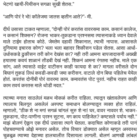
भेटणं! खायी-पियीसन सगळा सुखी शेतस.”
“आणि पोरं रे भो! कॉलेजमा जातस व्हतीन आते?”- मी.
दीर्घ उसासा टाकत म्हणाला, “दोन्ही पोरं करतंस वावरसमा काम. कसानं कालेज,
न कसानं शिक्सन? रोजना भाकर-तुकडाना प्रश्नसमा त्यासनाकडे ध्यान देवाले
माले टाईम होताच कोठे. जेमतेम दहावी शिकानात, त्याभी नापास. आसासले
दुनियामा इचारस कोण? भला भला बहादर शिकीसन पडेल सेतस. आसा आर्धा-
उर्धासकडे ढुकीसन तरी कोन देखंस का? नही तरी आमना बापजादासनी अख्खी
हयातमा कवयं शाळानं तोंडबी देखं नही. शिकनं आमना रंगतमा नहीच. माले एक
सांग, आते त्यासाठे वाईट वाटीसन काही फायदा शे का? मागला वरीसले दोन
बिघानं तुकडं लिधं कवडी-कवडी जमा करीसन. वाटाले दोन बिघा पहिलेच येयेल
होतं. करतंस दोनीबी पोरं वावरमा काम. कमावतंस पोट पुरतं. नहीच राहत काही
काम तवयं करतस माले थोडी मदत.”
त्याच्या मनात साठलेलं मळभ मोकळं करीत राहिला. त्यातून खंतावलेपण आणि
त्यालाच बिलगून असलेलं अस्पष्ट समाधान बोलण्यातून व्यक्त होत राहिलं.
म्हणालो, “ठीक शे ना मग! सगळं चांगलं सुरु शे ना! घर, वावर नाववर शे. भाकर-
तुकडाना, पोट-पाणीना प्रश्न सुटना, मग काय पाहिजेल? कष्टसले पर्याय नही.”
माझं बोलणं ऐकून एक दीर्घ उसासा त्याने घेतला. कदाचित कोणाकडे तरी पानं
पोहचवण्याचे ओझे मनावर असेल. तोच विचार डोक्यात असेल म्हणून अस्वस्थ
चुळबूळ त्याच्या देहाच्या हालचालीत दिसायला लागली. बोलणं आणखी लांबलं