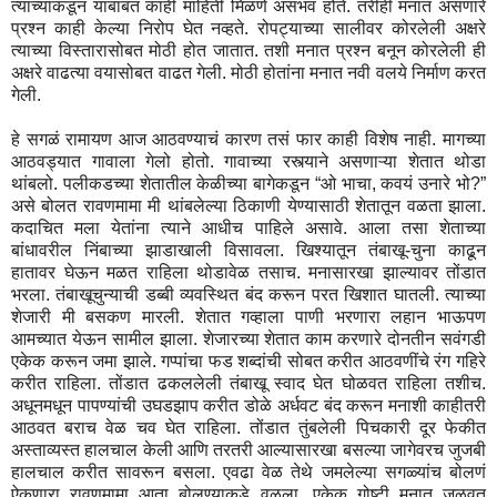
त्याच्याकडून याबाबत काही माहिती मिळणे असंभव होते. तरीही मनात असणारे
प्रश्न काही केल्या निरोप घेत नव्हते. रोपट्याच्या सालीवर कोरलेली अक्षरे
त्याच्या विस्तारासोबत मोठी होत जातात. तशी मनात प्रश्न बनून कोरलेली ही
अक्षरे वाढत्या वयासोबत वाढत गेली. मोठी होतांना मनात नवी वलये निर्माण करत
गेली.
हे सगळं रामायण आज आठवण्याचं कारण तसं फार काही विशेष नाही. मागच्या
आठवड्यात गावाला गेलो होतो. गावाच्या रस्त्याने असणाऱ्या शेतात थोडा
थांबलो. पलीकडच्या शेतातील केळीच्या बागेकडून “ओ भाचा, कवयं उनारे भो?”
असे बोलत रावणमामा मी थांबलेल्या ठिकाणी येण्यासाठी शेतातून वळता झाला.
कदाचित मला येतांना त्याने आधीच पाहिले असावे. आला तसा शेताच्या
बांधावरील निंबाच्या झाडाखाली विसावला. खिश्यातून तंबाखू-चुना काढून
हातावर घेऊन मळत राहिला थोडावेळ तसाच. मनासारखा झाल्यावर तोंडात
भरला. तंबाखूचुन्याची डब्बी व्यवस्थित बंद करून परत खिशात घातली. त्याच्या
शेजारी मी बसकण मारली. शेतात गव्हाला पाणी भरणारा लहान भाऊपण
आमच्यात येऊन सामील झाला. शेजारच्या शेतात काम करणारे दोनतीन सवंगडी
एकेक करून जमा झाले. गप्पांचा फड शब्दांची सोबत करीत आठवणींचे रंग गहिरे
करीत राहिला. तोंडात ढकललेली तंबाखू स्वाद घेत घोळवत राहिला तशीच.
अधूनमधून पापण्यांची उघडझाप करीत डोळे अर्धवट बंद करून मनाशी काहीतरी
आठवत बराच वेळ चव घेत राहिला. तोंडात तुंबलेली पिचकारी दूर फेकीत
अस्ताव्यस्त हालचाल केली आणि तरतरी आल्यासारखा बसल्या जागेवरच जुजबी
हालचाल करीत सावरून बसला. एवढा वेळ तेथे जमलेल्या सगळ्यांच बोलणं
ऐकणारा रावणमामा आता बोलण्याकडे वळला. एकेक गोष्टी मनात जुळवत