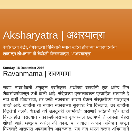
Aksharyatra | अक्षरयात्रा
वेगवेगळ्या वेळी, वेगवेगळ्या निमित्ताने मनात उदित होणाऱ्या भावस्पंदनांना
शब्दातून शोधताना मी केलेली लेखनयात्रा: 'अक्षरयात्रा'
Sunday, 18 December 2016
Ravanmama | रावणमामा
रावण नावाभोवती अनुकूल प्रतिकूल अर्थाच्या वलयांनी एक अभेद्य भिंत
शेकडोवर्षापासून उभी केली आहे. संदेहाच्या प्रतलावरून प्रवाहित असणारे हे
नाव कधी होकाराचा, तर कधी नकाराचा आशय घेऊन संस्कृतीच्या पात्रातून
वाहते आहे. काहींना या नावात नकाराच्या सुस्पष्ट रेषा दिसतात, तर काहींना
विद्वत्तेची वलये. शेकडो वर्षे उलटूनही त्याभोवती असणारे संदेहाचे धुके काही
विरळ होत नसल्याने नकार-होकाराच्या कृष्णधवल छटांमध्ये ते आपला चेहरा
शोधते आहे. म्हणूनच असेल की काय, या नावाला आपलं अभिधान म्हणून
मिरवणारे आसपास अपवादानेच आढळतात. राम नाव धारण करून अभिमानाने