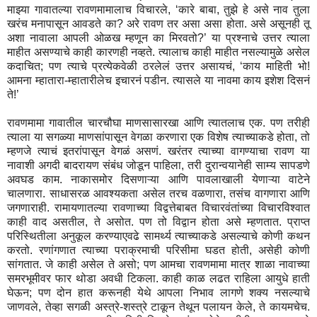
माझ्या गावातल्या रावणमामालाच विचारले, ‘कारे बाबा, तुझे हे असे नाव तुला
खरंच मनापासून आवडते का? अरे रावण तर असा असा होता. असे असूनही तू
अशा नावाला आपली ओळख म्हणून का मिरवतो?’ या प्रश्नाचे उत्तर त्याला
माहीत असण्याचे काही कारणही नव्हते. त्यालाच काही माहीत नसल्यामुळे असेल
कदाचित; पण त्याचे प्रत्येकवेळी ठरलेलं उत्तर असायचं, ‘काय माहिती भो!
आमना म्हातारा-म्हातारीलेच इचारनं पडीन. त्यासले या नावमा काय इशेश दिसनं
ते!’
रावणमामा गावातील चारचौघा माणसासारखा आणि त्यातलाच एक. पण तरीही
त्याला या सगळ्या माणसांपासून वेगळा करणारा एक विशेष त्याच्याकडे होता, तो
म्हणजे त्याचं इतरांपासून वेगळं असणं. खरंतर त्याच्या वागण्याचा रावण या
नावाशी अगदी बादरायण संबंध जोडून पाहिला, तरी दुरान्वयानेही साम्य सापडणे
अवघड काम. नाकासमोर दिसणाऱ्या आणि पावलाखाली येणाऱ्या वाटेने
चालणारा. साधासरळ आवश्यकता असेल तरच वळणारा, तसंच वागणारा आणि
जगणाराही. रामायणातल्या रावणाच्या विद्वत्तेबाबत विचारवंतांच्या विचारविश्वात
काही वाद असतील, ते असोत. पण तो विद्वान होता असे म्हणतात. प्राप्त
परिस्थितीला अनुकूल करण्याएवढे सामर्थ्य त्याच्याकडे असल्याचे कोणी कथन
करतो. रणांगणात त्याच्या पराक्रमाची परिसीमा घडत होती, असेही कोणी
सांगतात. जे काही असेल ते असो; पण आमचा रावणमामा मात्र शाळा नावाच्या
समरभूमीवर फार थोडा अवधी टिकला. काही काळ लढत राहिला आयुधे हाती
घेऊन; पण दोन हात करूनही येथे आपला निभाव लागणे शक्य नसल्याचे
जाणवले, तेव्हा सगळी अस्त्रे-शस्त्रे टाकून तेथून पलायन केले, ते कायमचेच.