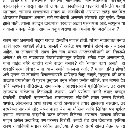
ती शोधायचीच असल्यास आपल्या सामाजिक मानसिकतेच्या परिघातून
प्रयत्नपूर्वक तपासून पाहावी लागतात. कालोपघात घडणारी परिवर्तने पहावी
लागतात. सामान्य माणसांच्या मनात या नावाविषयी असणारा संदेह कदाचित
थोडाफार निवळला असला, तरी त्याभोवती असणारे संशयाचे धुके पूर्णतः विरळ
झाले नाही. त्याला उजळून टाकणारा प्रकाश अद्याप पसरायचा आहे. म्हणूनच या
नावाला समजून घेतांना सामान्य वकुब असणाऱ्यांना मर्यादा येत असतील का?
रावण नाव असणारी माझ्या गावात दोनतीन माणसं होती. यांच्या नावाबाबत मनात
काही प्रश्न आधीही होतेच. आजही ते आहेत; पण अर्थाचे संदर्भ मात्र बदलले
आहेत. या लोकांसाठी रावण हेच नाव यांच्या आप्तस्वकीयांनी का निवडले
असेल? बरे या नावाबाबत शेकडोवर्षापासून संदेहाचे अनेक पदर असतानाही,
यांना वाईट वगैरे काहीच कसे वाटत नसावे? की 'नावात काय असते,' हा
शेक्सपिअरचा विचार यांना खऱ्याअर्थाने समजला असेल? मनात उदित होणारे
असे प्रश्न या लोकांना विचारण्याएवढे धारिष्ट्य तेव्हा नव्हते, म्हणूनच की काय
वाढत्या वयासोबत ते प्रश्न कुतूहल बनून सोबत करीत राहिले. राम म्हणजे देव
वगैरे, म्हणजेच नीतिसंमत, समाजसंमत, आदर्शवर्तनाचे प्रतिनिधित्त्व. तर रावण
सगळ्यांच संकेतांना तिलांजली देणारा. अशी प्रतिमा मनाने तयार करवून
घेतलेली. घेतलेली म्हणण्यापेक्षा आसपासच्या संदर्भांनी तयार करून दिलेली.
अर्थात, लोकमनात अशा धारणा काही अभ्यासाने तयार झालेल्या नसतात, तर
परंपरेच्या पात्राचे तीर धरून वाहत येणाऱ्या मौखिक आणि लिखित पण पूर्णतः
प्रमाण नसणाऱ्या संदर्भांनी घट्ट कोरून दिलेल्या असतात. याचाच परिपाक
म्हणून असेल कदाचित; पण परस्पर विरोधी, अगदी थेट दोन टोकाच्या प्रतिमा
रावण नावाविषयी मनावर अंकित झालेल्या. हे सगळे संदर्भ सोबत घेऊन एकदा