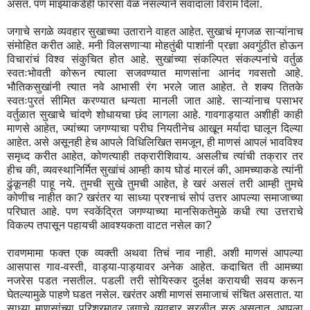
असतं. पण माझ्याकडेही फारसा वेळ नसल्याने संवादाला विराम दिला.
जगाचे सगळे व्यवहार सुखाच्या उताराने वाहत आहेत. सुखाचं मृगजळ साऱ्यांनाच
संमोहित करीत आहे. मनी विलसणाऱ्या मोहतुंबी पाशांनी प्रज्ञा अवगुंठीत होऊन
विचारांचं विश्व संकुचित होत आहे. सुखांच्या संकल्पित संकल्पनांचे वर्तुळ
स्वतःभोवती कोरून त्याला सजवण्यात माणसांना आनंद गवसतो आहे.
भौतिकसुखांनी त्यात नवे आभासी रंग भरले जात आहेत. ते शक्य तितके
स्वतःपुरतं सीमित करण्यात धन्यता मानली जात आहे. साऱ्यांनाच पसाभर
वर्तुळात सुखाचे चांदणे शोधायचा छंद लागला आहे. गावगाड्यात अशीही काही
माणसे आहेत, ज्यांच्या जगण्याचा परीघ नियतीनेच आखून मर्यादा घालून दिल्या
आहेत. असे असूनही हेच आपले विधिलिखित समजून, ही माणसं आपलं भावविश्व
समृध्द करीत आहेत, कोणत्याही तक्रारीशिवाय. असलीच त्यांची तक्रार तर
हीच की, व्यवस्थानिर्मित सुखांचं आम्ही काय घोडं मारलं की, आमच्याकडे त्यांनी
ढुंकूनही पाहू नये. तुमची सुखे तुमची आहेत, हे खरं असलं तरी आम्ही तुमचे
कोणीच नाहीत का? खरंतर या साध्या प्रश्नाचं सोपं उत्तर आपल्या समाजाच्या
परिघात आहे. पण स्वकेंद्रित जगण्याच्या मानसिकतेमुळे कधी त्या उत्तराचे
विकल्प तपासून पहायची आवश्यकता वाटत नसेल का?
रावणमामा फक्त एक व्यक्ती अथवा तिचं नाव नाही. अशी माणसं आपल्या
आसपास गाव-वस्ती, वाड्या-पाड्यावर अनेक आहेत. कदाचित ती आमच्या
नजरेस पडत नसतील. पडली तरी सोयिस्कर दुर्लक्ष करायची सवय करून
घेतल्यामुळे पाहणे घडत नसेल. खरंतर अशी माणसं समाजाचं संचित असतात. या
साध्या माणसांच्या परिश्रमावर जगाचे व्यवहार सुरळीत सुरु असतात. आपला