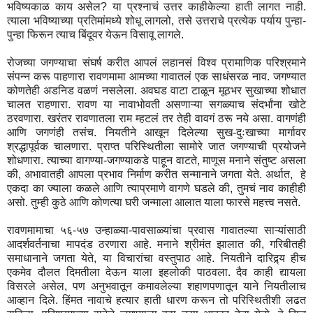
भविष्यकाळ काय असेल? या प्रश्नाचं उत्तर काहीकेल्या हाती लागत नाही.
त्याला भविष्याच्या प्रतिमांमध्ये शोधू लागलो, तसे उत्तराचे प्रत्येक पर्याय पुन्हा-
पुन्हा फिरून त्याच बिंदूवर येऊन विसावू लागले.
रोजच्या जगण्याचा संघर्ष करीत आपलं लहानसं विश्व प्रामाणिक परिश्रमाने
संपन्न करू पाहणारा रावणमामा आमच्या गावातलं एक साधंसरळ नाव. जगण्यात
कोणतेही अडनिड वळणं नसलेला. अवघड वाटा टाळून मूठभर सुखाच्या शोधात
चालत राहणारा. रावण या नावाभोवती असणाऱ्या सगळ्याच संदर्भांना खोटे
ठरवणारा. खरंतर रावणातला राम म्हटलं तर तेही वावगं ठरू नये असा. वागणंही
आणि जगणंही तसंच. नियतीने आखून दिलेल्या सुख-दुःखाच्या मार्गावर
श्रद्धापूर्वक चालणारा. प्राप्त परिस्थितीला सामोरे जात जगण्याची प्रयोजने
शोधणारा. त्याच्या वागण्या-जगण्याकडे पाहून वाटते, माणूस मनाने संतुष्ट असला
की, अभावातही आपला प्रभाव निर्माण करीत सन्मानाने जगता येते. अर्थात, हे
एकदा का ज्याला कळले आणि त्याप्रमाणे वागणे घडले की, तुमचं नाव काहीही
असो. तुम्ही कुठे आणि कोणत्या घरी जन्माला आलात याला फारसे महत्त्व नसते.
रावणमामाचा ५६-५७ उन्हाळ्या-पावसाळ्यांचा प्रवास गावातल्या साऱ्यांसाठी
आदर्शवर्तनाचा मापदंड ठरणारा आहे. मनाने श्रीमंत झालात की, गरिबीतही
समाधानाने जगता येते, या विचारांचा वस्तुपाठ आहे. नियतीने दारिद्र्य हीच
एकमेव दौलत दिमतीला देऊन याला इहलोकी पाठवला. दैव काही द्यायला
विसरले असेल, पण अनुभवातून कमावलेल्या शहाणपणातून याने नियतीलाच
आव्हान दिले. हिंमत नावाचे हत्यार हाती धारण करून तो परिस्थितीशी लढत