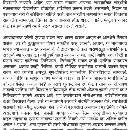
मिरवणारे लाखोने आहेत. पण रावण नावाला आपल्या सांस्कृतिक संदर्भांनी
नकारात्मक विचारांच्या चौकटीत अधिष्ठित करून ठेवले असल्याने, निदान या
परगण्यात तरी ते उपेक्षितच राहिले आहे. राम भारतीय माणसांच्या मनात जितक्या
सहजतेने सामावला. तितका रावण समरस होऊ शकला नाही. म्हणूनच नकार
घेऊन वाहत राहणे त्याचे अटळ प्राक्तन ठरले असावे.
अपवादात्मक कोणी एखादा रावण नाव धारण करून आयुष्यभर आस्थेने मिरवत
असेल, तर तो कुतूहलाचा विषय नक्कीच असू शकतो. अर्थात, या नावाबाबत
माणसांच्या मनात संदेह असल्याने, ते टाळण्याकडे कल असणेसुद्धा स्वाभाविकच.
संस्कृतीच्या प्रवाहातून वर्षानुवर्षे वाहत येणाऱ्या कथा, गोष्टी आणि अशा गोष्टीना
घेऊन तयार झालेल्या सिरियल्स, सिनेमांमुळे मनात काही प्रतिमा साकारत
असतात. अशाच काही लिखित, काही मौखिक संदर्भांच्या वाटांनी चालत येवून
रावण नाव त्याच्या अंगभूत गुण-दोषांसह माणसांच्या विचारविश्वात सामावलं.
याचाच परिपाक म्हणून रावण म्हणजे नकार, हा विचार आपल्या मानसिकतेत
कोरला गेलेला असेल का? नकाराचे धुरकटलेले रंग घेऊन साकारणारी रावण
नावाची प्रतिमा मनी विलसत राहिल्यामुळे तीच त्याची ओळख झाली असेल का?
निश्चितपणे सांगणे अवघड आहे; पण कालोपघात संशोधनाच्या, परिशीलनाच्या
कक्षा विस्तारत गेल्या, तसे या नावामागे असणारे संदर्भही उकलत गेले. त्याभोवती
असणारे एकेक पैलू उलगडत गेले, तसे ते प्रत्यक्षात असणाऱ्या प्रतिमेपेक्षा वेगळे
असल्याचे समजत गेले. आपली अंगभूत ओळख घेऊन संस्कृतीच्या प्रवाहात
वाहत राहणाऱ्या एखाद्या नावाच्या ललाटी नियती असे भागधेय का अंकित करीत
असेल? अर्थात, अशा प्रश्नांची उत्तरे शोधण्याचा प्रयास अवघड कसरत असते.