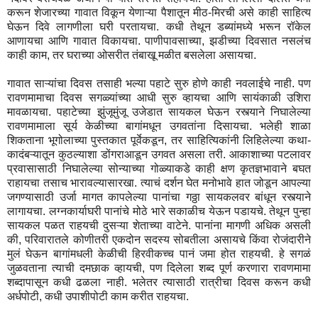
करून शेजारच्या गावात विकून येणाऱ्या पैशातून मीठ-मिरची असे काही साहित्य
घेऊन दिवे लागणीला घरी परतायचा. कधी तेथून डब्यांमध्ये भरून रॉकेल
आणायचा आणि गावात विकायचा. पाणीपावसाच्या, झडीच्या दिवसात नसलंच
काही काम, तर घराच्या ओसरीत तंबाखू मळीत बसलेला असायचा.
गावात साऱ्यांचा दिवस तसाही भल्या पहाटे सुरु होणे काही नवलाईचे नाही. पण
रावणमामाचा दिवस सगळ्यांच्या आधी सुरु व्हायचा आणि सायंकाळी उशिरा
मावळायचा. पहाटेच्या झुंजूमुंजू उजेडात सायकल घेऊन रस्त्याने निघालेल्या
रावणमामाला सूर्य केळीच्या बागांमधून उगवतांना दिसायचा. भलेही शाळा
शिकताना भूगोलाच्या पुस्तकात पूर्वेकडून, तर साहित्यिकांनी लिहिलेल्या कथा-
कादंबऱ्यातून कुठल्याशा डोंगराआडून उगवत असला तरी. आकाशाच्या पटलावर
प्रवासासाठी निघालेल्या सोन्याच्या गोळ्याकडे काही क्षण कृतज्ञभावाने बघत
राहायचा तसाच भारावल्यासारखा. त्याचं दर्शन घेत मनोभावे हात जोडून आपल्या
जगण्यासाठी उर्जा मागत कापलेल्या पानांचा गठ्ठा सायकलवर बांधून रस्त्याने
लागायचा. लग्नकार्याघरी पानांचे मोठे भारे सकाळीच येऊन पडायचे. तेथून पुन्हा
सायकल पळत राहयची दुसऱ्या शेताच्या वाटेने. पानांना मागणी अधिक असली
की, परिवारातले कोणीतरी एकदोन सदस्य सोबतीला असायचे किंवा रोजंदारीने
मुलं घेऊन बागांमधली केळीची हिरवीकच्च पानं जमा होत राहयची. हे सगळं
जुळवताना त्याची दमछाक व्हायची, पण दिलेला शब्द पूर्ण करणारा रावणमामा
शब्दापासून कधी ढळला नाही. भलेतर त्यासाठी रात्रीचा दिवस करून कधी
अर्धपोटी, कधी उपाशीपोटी काम करीत राहयचा.