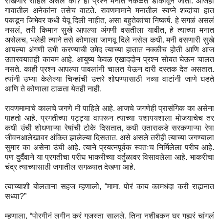
राखणारे राहिले असेल का? हा प्रश्न मनात नकळत डोकावून जातो. आजही
गावातील अनेकांना तसेच वाटते. रावणमामाने मनातील स्वप्ने शब्दांचा हात
पकडून जिभेवर कधी येवू दिली नाहीत, असा बहुतेकांचा निष्कर्ष. हे सगळं असलं
नसलं, तरी किमान सुखे आपल्या अंगणी वसतीला यावीत, हे त्याच्या मनात
असेलच, भलेही त्याने तसे कोणाला जाणवू दिले नसेल कधी. मनी वसणारी सुखे
आपल्या अंगणी उभी करण्याची उमेद त्याच्या हातात नक्कीच होती आणि आज
उतारवयातही कायम आहे. आयुष्य केवळ एखाददोन प्रश्न सोबत घेऊन चालत
नसते. काही प्रश्न आपल्या पावलांनी चालत येऊन दारी दस्तक देत असतात.
त्यांनी उभ्या केलेल्या चिन्हांची उत्तरे शोधण्यासाठी नव्या वाटांनी जाणे घडते
आणि ते कोणाला टाळता येतही नाही.
रावणमामाचे कालचे जगणे मी पाहिले आहे. आजचे जगणेही प्रासंगिक का असेना
पाहतो आहे. प्रगतीच्या पट्ट्या वापरून त्याच्या यशापयशाला मोजयाचेच तर
कधी उंची शोधणाऱ्या रेषांची टोके दिसतात, कधी उताराकडे सरकणाऱ्या रेषा
जीवनआलेखावर अंकित झालेल्या दिसतात. असे असले तरीही त्याच्या जगण्याला
सुमार का असेना उंची आहे. त्याने प्रयत्नपूर्वक स्वतःच निर्मिलेला परीघ आहे.
पण दुर्दैवाने या प्रगतीचा परीघ भाकरीच्या वर्तुळावर विसावलेला आहे. भाकरीचा
चंद्र त्याच्यासाठी जगातील सगळ्यात देखणा आहे.
त्याच्याशी बोलताना सहज म्हणालो, “मामा, पोरं काय कामधंदा करी राह्यनात
सध्या?”
म्हणाला, “पोरगीनं लगीन करं गुजस्ता सालले. तिना नशीबकन घर गह्यरं चांगलं