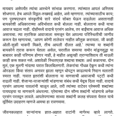
मायबाप असेपर्यंत त्यांचा आस्थेने सांभाळ करणारा. त्यांच्यात आपलं अस्तित्व
शोधणारा. हेच आपले विठ्ठल-रुखमाई आहेत, असे म्हणणारा. त्यांच्यासाठीच काय;
पण पुरुषप्रधान संस्कृतीचे सारे संदर्भ सोबत घेऊन वाढलेला असतानाही
बायकोशी अधिकाराच्या अविर्भावात कधी बोलला नाही. बोलताना कधी याचा
आवाज चढला नाही. दोहोंमध्ये वादाचे प्रसंग आलेच, तर बाईंचाच आवाज अधिक
असायचा. त्या त्रासिक आवाजाला समजून घेत आपल्या परिस्थितीची जाणीव
करून देत म्हणायचा, ‘आपण कोणी तालेवार नाहीत कौतुक करायला. जी काही
ओली-सुकी भाकरी मिळते, तीच आपली दौलत आहे.’ त्याच्या या शब्दांनी
बायकोने त्रास करून घेतला असेल, घरातील समस्या समोर मांडूनसुद्धा या
बाबावर काही परिणाम होणार नाही, हे माहीत असूनही त्राग्याशिवाय ती माउली
काही करू शकत नसे. अशावेळी स्थितप्रज्ञ शब्दाचा शब्दशः अर्थ कळायचा. दोन
मुलं, एक मुलगी नांदत्या घरात किलबिलणारी. लेकरांचा गोंधळ ऐकून कधी त्यांना
ओरडला किंवा संताप अनावर झाला म्हणून धोपटून काढल्याचे निदान मलातरी
स्मरत नाही. गावात इतरांशी बोलताना या माणसाची आवाजाची पट्टी कधी
वाढली नाही. शेजाऱ्या-पाजाऱ्यांशी भांडणाचा संबंध कधी येवूच दिला नाही. वादाचे
प्रसंग आपल्या पावलांनी चालून आले, तरी त्यांच्या वाटेवर प्रेममयी शब्दांच्या
पायघड्या या माणसाने अंथरल्या. प्रेमाच्या दोन सौम्य शब्दांनी भांडणाचे अनेक
प्रसंग परतवून लावले. आपलेपणाच्या साध्या शब्दांनी कलह संपवता येतात याचे
मूर्तिमंत उदाहरण म्हणजे आमचा हा रावणमामा.
जीवनकलहात साऱ्यांनाच ज्ञात-अज्ञात वाटांनी मार्गस्थ व्हावे लागते.