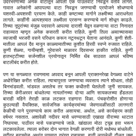
उदरभरणाच्या अनेक वाटातून आपली एक पाउलवाट निवडून वर्तावे लागते.
गावात अनेकांनी आपापल्या वाटा निवडून जगण्याची प्रयोजने शोधण्याचे
यशस्वी-अयशस्वी प्रयत्न केले. काही कष्टाच्या मार्गाने लक्ष्मीच्या आराधनेला
लागले. काहींनी अल्पश्रमात लक्ष्मीला प्रसन्न करण्याचे मार्ग शोधून काढले.
तिच्या नूपुरांच्या मंजुळ पदरवाने आपल्या दाराशी येवून वळणाऱ्या वाटा निनादत
राहाव्यात म्हणून अनेक कसरती करीत राहिले. कुणी तिला अव्वाच्यासव्वा
व्याजाची भरजरी वसने परिधान करून नटूनथटून येताना आनंदले. कुणी शेती-
मातीला आपलं दैव मानून काळ्यामातीच्या कुशीत हिरवी स्वप्ने रुजवत राहिले.
कुणी शेळ्या, गायीम्हशी, गुरेवासरे माळावर दिवसभर हाकीत राहिले. कुणी
हातभट्टीच्या सर्जनशील प्रयोगातून निर्मित थेंब साठवत आपलं भविष्य
बाटलीबंद करीत होते.
पण या सगळ्यात रावणमामा अपवाद बनून आपली प्राक्तनरेखा वेगळ्या वाटेने
अधोरेखित करीत राहिला. त्याचापुरता जगण्याचा व्यवसाय त्याने शोधला, तोही
बिनभांडवली. भांडवल असलेच तर फक्त कधीतरी घेतलेली जुनी सायकल.
तिच्या कॅरीअरवर बांधलेल्या नायलॉनच्या दोऱ्या आणि सायकलच्या हँडलला
बाराही महिने तेराही काळ लटकत राहणारा विळा. पंचक्रोशीत होणाऱ्या
कुठल्याही वैयक्तिक, सार्वजनिक कार्यक्रमांच्या जेवणावळींसाठी लागणारी
केळीची पाने पुरवण्याचे काम करीत असायचा. अर्थात, असे कार्यक्रम काही
वर्षभर नसतात. अशावेळी नदीवर मासे धरण्यासाठी एखाद्या वीराच्या थाटात
निघायचा. पाठीवर मासे पकडण्याचे जाळे. खांद्याला मोठा ट्यूब हवा भरून
लटकावलेला. त्याला बरोबर दोन भागात वेगळी करणारी दोरी मधोमध बांधलेली.
नदीवर बराचवेळ अथांग पाण्यात तरंगत राहायचा. हाती लागलेली दौलत जमा