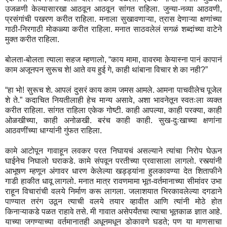
उजळणी केल्यासारखा आठवून आठवून सांगत राहिला. जुन्या-नव्या आठवणी,
प्रसंगांची पखरण करीत राहिला. मनाला सुखावणाऱ्या, त्रास देणाऱ्या क्षणांच्या
गाठी-निरगाठी मोकळ्या करीत राहिला. मनात साठवलेलं सगळं शब्दांच्या वाटेने
मुक्त करीत राहिला.
बोलता-बोलता त्याला सहज म्हणालो, “काय मामा, वावरमा केयास्ना पानं कापानं
काम अजूनपन सुरूच शे! आते वय हुई गे, काही थांबाना विचार शे का नही?”
“हा भो! सुरूच शे. आपलं दुसरं काय काम जमस आमले. आमना पाचवीलेच पूजेल
शे ते.” कदाचित नियतीलाही हेच मान्य असावे, अशा भावनेतून स्वतःला व्यक्त
करीत राहिला. सांगत राहिला एकेक गोष्टी. काही आपल्या, काही परक्या, काही
ओळखीच्या, काही अनोळखी. बरंच काही काही. सुख-दुःखाच्या क्षणांना
आठवणींच्या धाग्यांनी गुंफत राहिला.
कामे आटोपून गावाहून लवकर परत निघायचं असल्याने त्यांचा निरोप घेऊन
घाईनेच निघालो घराकडे. कामे संपवून परतीच्या प्रवासाला लागलो. रस्त्यांनी
आभूषण म्हणून अंगावर धारण केलेल्या खड्ड्यांना हुलकावण्या देत शिताफीने
गाडी हाकीत धावू लागलो. मनात मात्र रावणमामा भूत-वर्तमानाच्या सीमांवर उभा
राहून विचारांची वलये निर्माण करू लागला. जलाशयात भिरकावलेल्या दगडाने
पाण्यात तरंग उठून त्याची वलये तयार व्हावीत आणि त्यांनी मोठे होत
किनाऱ्याकडे पळत राहावे तसे. मी गावात असेपर्यंतचा त्याचा भूतकाळ ज्ञात आहे.
याच्या जगण्याच्या वर्तमानातही अधूनमधून डोकावणे घडते; पण या माणसाचा