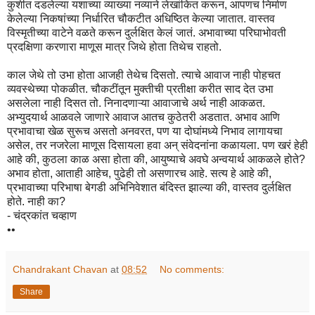
कुशीत दडलेल्या यशाच्या व्याख्या नव्याने लेखांकित करून, आपणच निर्माण
केलेल्या निकषांच्या निर्धारित चौकटीत अधिष्ठित केल्या जातात. वास्तव
विस्मृतीच्या वाटेने वळते करून दुर्लक्षित केलं जातं. अभावाच्या परिघाभोवती
प्रदक्षिणा करणारा माणूस मात्र जिथे होता तिथेच राहतो.
काल जेथे तो उभा होता आजही तेथेच दिसतो. त्याचे आवाज नाही पोहचत
व्यवस्थेच्या पोकळीत. चौकटींतून मुक्तीची प्रतीक्षा करीत साद देत उभा
असलेला नाही दिसत तो. निनादणाऱ्या आवाजाचे अर्थ नाही आकळत.
अभ्युदयार्थ आळवले जाणारे आवाज आतच कुठेतरी अडतात. अभाव आणि
प्रभावाचा खेळ सुरूच असतो अनवरत, पण या दोघांमध्ये निभाव लागायचा
असेल, तर नजरेला माणूस दिसायला हवा अन् संवेदनांना कळायला. पण खरं हेही
आहे की, कुठला काळ असा होता की, आयुष्याचे अवघे अन्वयार्थ आकळले होते?
अभाव होता, आताही आहेच, पुढेही तो असणारच आहे. सत्य हे आहे की,
प्रभावाच्या परिभाषा बेगडी अभिनिवेशात बंदिस्त झाल्या की, वास्तव दुर्लक्षित
होते. नाही का?
- चंद्रकांत चव्हाण
••
Chandrakant Chavan
at
08:52
No comments:
Share