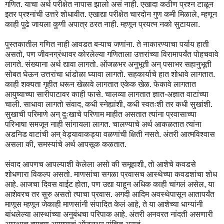
गणित. याचा अर्थ परीक्षेत नापास झालो असं नाही. एखादा कठीण प्रश्न टाळून
इतर प्रश्नांची उत्तरे शोधावीत. एखाद्या परीक्षेत चारदोन गुण कमी मिळाले, म्हणून
काही पुढे जायला कुणी अपात्र ठरत नाही. म्हणून प्रयत्न नको सुटायला.
पुस्तकातील गणित नाही आवडत बऱ्याच जणांना. ते नाकारण्याचा पर्याय हाती
असतो, पण जीवनग्रंथावर कोरलेल्या गणिताला उत्तरांच्या विरामापर्यंत पोहचवावे
लागते. संख्याना अर्थ द्यावा लागतो. ओंजळभर अनुभूती अन् पसाभर सहानुभूती
सोबत घेऊन उत्तरांचा धांडोळा घ्यावा लागतो. सहकार्याचे हात शोधावे लागतात.
काही शक्यता गृहीत धरून खेळावे लागतात एकेक खेळ. फेकावे लागतात
आयुष्याच्या सारीपाटावर काही फासे. चालव्या लागतात ज्ञात-अज्ञात वाटांच्या
चाली. साधावा लागतो संवाद, कधी स्नेह्यांशी, कधी स्वतःशी तर कधी सुखांशी.
सुखाची परिमाणे अन् दुःखाचे परिणाम माहीत असतात त्यांना प्रवासाच्या
परिभाषा समजून नाही सांगायला लागत. चालण्याचे अर्थ आकळतात त्यांना
अडनिड वाटांची अन् वेड्यावाकड्या वळणांची क्षिती नसते. अंतरी आत्मविश्वास
असला की, समस्यांचे अर्थ आपसूक कळतात.
संवाद आपणच आपल्याशी केलेला असो की समूहाशी, तो आशेचे कवडसे
शोधणारा विकल्प असतो. माणसांचा सगळा प्रवासच आस्थेच्या कवडशांचा शोध
आहे. आजचा दिवस वाईट होता, पण उद्या याहून अधिक काही चांगलं असेल, या
आशेवरच तर सुरु असतो त्याचा प्रवास. अगदी आदिम अवस्थेपासून आतापर्यंत
माणूस म्हणून जेकाही माणसांनी संपादित केलं आहे, ते या आशेच्या धाग्यांनी
बांधलेल्या आस्थांच्या अनुबंधचा परिपाक आहे. अंतरी अनवरत नांदती असणारी