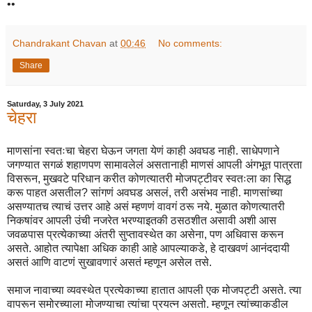
••
Chandrakant Chavan
at
00:46
No comments:
Share
Saturday, 3 July 2021
चेहरा
माणसांना स्वतःचा चेहरा घेऊन जगता येणं काही अवघड नाही. साधेपणाने
जगण्यात सगळं शहाणपण सामावलेलं असतानाही माणसं आपली अंगभूत पात्रता
विसरून, मुखवटे परिधान करीत कोणत्यातरी मोजपट्टीवर स्वतःला का सिद्ध
करू पाहत असतील? सांगणं अवघड असलं, तरी असंभव नाही. माणसांच्या
असण्यातच त्याचं उत्तर आहे असं म्हणणं वावगं ठरू नये. मुळात कोणत्यातरी
निकषांवर आपली उंची नजरेत भरण्याइतकी ठसठशीत असावी अशी आस
जवळपास प्रत्येकाच्या अंतरी सुप्तावस्थेत का असेना, पण अधिवास करून
असते. आहोत त्यापेक्षा अधिक काही आहे आपल्याकडे, हे दाखवणं आनंददायी
असतं आणि वाटणं सुखावणारं असतं म्हणून असेल तसे.
समाज नावाच्या व्यवस्थेत प्रत्येकाच्या हातात आपली एक मोजपट्टी असते. त्या
वापरून समोरच्याला मोजण्याचा त्यांचा प्रयत्न असतो. म्हणून त्यांच्याकडील