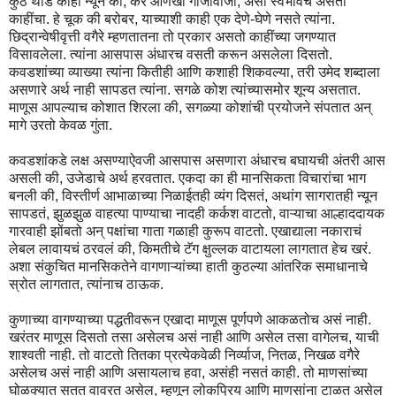
कुठे थोडं काही न्यून की, कर आणखी गाजावाजा, असा स्वभावच असतो
काहींचा. हे चूक की बरोबर, याच्याशी काही एक देणे-घेणे नसते त्यांना.
छिद्रान्वेषीवृत्ती वगैरे म्हणतातना तो प्रकार असतो काहींच्या जगण्यात
विसावलेला. त्यांना आसपास अंधारच वसती करून असलेला दिसतो.
कवडशांच्या व्याख्या त्यांना कितीही आणि कशाही शिकवल्या, तरी उमेद शब्दाला
असणारे अर्थ नाही सापडत त्यांना. सगळे कोश त्यांच्यासमोर शून्य असतात.
माणूस आपल्याच कोशात शिरला की, सगळ्या कोशांची प्रयोजने संपतात अन्
मागे उरतो केवळ गुंता.
कवडशांकडे लक्ष असण्याऐवजी आसपास असणारा अंधारच बघायची अंतरी आस
असली की, उजेडाचे अर्थ हरवतात. एकदा का ही मानसिकता विचारांचा भाग
बनली की, विस्तीर्ण आभाळाच्या निळाईतही व्यंग दिसतं, अथांग सागरातही न्यून
सापडतं, झुळझुळ वाहत्या पाण्याचा नादही कर्कश वाटतो, वाऱ्याचा आल्हाददायक
गारवाही झोंबतो अन् पक्षांचा गाता गळाही कुरूप वाटतो. एखाद्याला नकाराचं
लेबल लावायचं ठरवलं की, किमतीचे टॅग क्षुल्लक वाटायला लागतात हेच खरं.
अशा संकुचित मानसिकतेने वागणाऱ्यांच्या हाती कुठल्या आंतरिक समाधानाचे
स्रोत लागतात, त्यांनाच ठाऊक.
कुणाच्या वागण्याच्या पद्धतीवरून एखादा माणूस पूर्णपणे आकळतोच असं नाही.
खरंतर माणूस दिसतो तसा असेलच असं नाही आणि असेल तसा वागेलच, याची
शाश्वती नाही. तो वाटतो तितका प्रत्येकवेळी निर्व्याज, नितळ, निखळ वगैरे
असेलच असं नाही आणि असायलाच हवा, असंही नसतं काही. तो माणसांच्या
घोळक्यात सतत वावरत असेल, म्हणून लोकप्रिय आणि माणसांना टाळत असेल