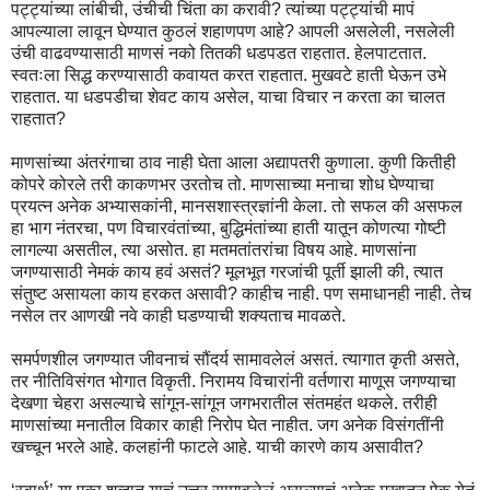
पट्ट्यांच्या लांबीची, उंचीची चिंता का करावी? त्यांच्या पट्ट्यांची मापं
आपल्याला लावून घेण्यात कुठलं शहाणपण आहे? आपली असलेली, नसलेली
उंची वाढवण्यासाठी माणसं नको तितकी धडपडत राहतात. हेलपाटतात.
स्वतःला सिद्ध करण्यासाठी कवायत करत राहतात. मुखवटे हाती घेऊन उभे
राहतात. या धडपडीचा शेवट काय असेल, याचा विचार न करता का चालत
राहतात?
माणसांच्या अंतरंगाचा ठाव नाही घेता आला अद्यापतरी कुणाला. कुणी कितीही
कोपरे कोरले तरी काकणभर उरतोच तो. माणसाच्या मनाचा शोध घेण्याचा
प्रयत्न अनेक अभ्यासकांनी, मानसशास्त्रज्ञांनी केला. तो सफल की असफल
हा भाग नंतरचा, पण विचारवंतांच्या, बुद्धिमंतांच्या हाती यातून कोणत्या गोष्टी
लागल्या असतील, त्या असोत. हा मतमतांतरांचा विषय आहे. माणसांना
जगण्यासाठी नेमकं काय हवं असतं? मूलभूत गरजांची पूर्ती झाली की, त्यात
संतुष्ट असायला काय हरकत असावी? काहीच नाही. पण समाधानही नाही. तेच
नसेल तर आणखी नवे काही घडण्याची शक्यताच मावळते.
समर्पणशील जगण्यात जीवनाचं सौंदर्य सामावलेलं असतं. त्यागात कृती असते,
तर नीतिविसंगत भोगात विकृती. निरामय विचारांनी वर्तणारा माणूस जगण्याचा
देखणा चेहरा असल्याचे सांगून-सांगून जगभरातील संतमहंत थकले. तरीही
माणसांच्या मनातील विकार काही निरोप घेत नाहीत. जग अनेक विसंगतींनी
खच्चून भरले आहे. कलहांनी फाटले आहे. याची कारणे काय असावीत?