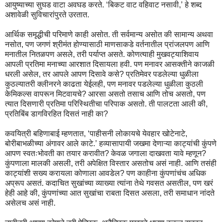
आयुष्याच्या सुघड वाटा अवघड करते. ‘बिकट वाट वहिवाट नसावी,’ हे शब्द
अशावेळी सुविचारांपुरते उरतात.
आर्थिक समृद्धीची परिमाणे काही असोत. ती सर्वमान्य असोत की सामान्य अथवा
नसोत, पण जगणं श्रीमंत होण्यासाठी माणसाकडे वर्तनातील प्रांजलपण आणि
मनातील नितळपण असले, तरी पर्याप्त असते. कोणत्याही मुखवट्याशिवाय
आपली प्रतिमा मनाच्या आरशात दिसायला हवी. पण मनावर आसक्तीने काजळी
धरली असेल, तर आपले आपण दिसावे कसे? प्रतिमेवर पडलेल्या धुळीला
कुठल्यातरी क्लीनरने काढता येईलही, पण मनावर पडलेल्या धुळीला कुठली
केमिकल्स वापरून मिटवायचे? आरसा असतो तसाच आणि तोच असतो, पण
त्यात दिसणारी प्रतिमा परिस्थितीचा परिपाक असतो. ती पालटता आली की,
प्रतिबिंब डागविरहित दिसतं नाही का?
कवयित्री बहिणाबाई म्हणतात, ‘पाहीसनी लोकायचे येवहार खोटेनाटे,
बोरीबाभळीच्या अंगावर आले काटे.’ हव्यासापायी जखमा देणाऱ्या काट्यांची कुंपणे
आपण स्वतःभोवती का तयार करावीत? केवळ जगाला दाखवता यावे म्हणून?
कुंपणाला मालकी असली, तरी अपेक्षित विस्तार असतोच असं नाही. आणि तसंही
काट्यांशी सख्य करायला कोणाला आवडेल? पण काहीना कुंपणांचंच अधिक
अप्रूप असतं. कदाचित सुखांच्या व्याख्या त्यांना तेथे गवसत असतील, पण खरं
हेही आहे की, कुंपणांच्या आत सुखांचा राबता दिसत असला, तरी समाधान नांदते
असेलच असं नाही.