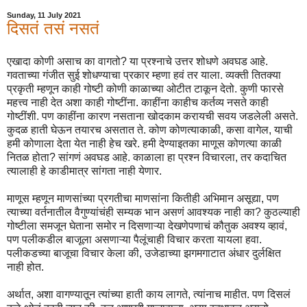
Sunday, 11 July 2021
दिसतं तसं नसतं
एखादा कोणी असाच का वागतो? या प्रश्नाचे उत्तर शोधणे अवघड आहे.
गवताच्या गंजीत सुई शोधण्याचा प्रकार म्हणा हवं तर याला. व्यक्ती तितक्या
प्रकृती म्हणून काही गोष्टी कोणी काळाच्या ओटीत टाकून देतो. कुणी फारसे
महत्त्व नाही देत अशा काही गोष्टींना. काहींना काहीच कर्तव्य नसते काही
गोष्टींशी. पण काहींना कारण नसताना खोदकाम करायची सवय जडलेली असते.
कुदळ हाती घेऊन तयारच असतात ते. कोण कोणत्याकाळी, कसा वागेल, याची
हमी कोणाला देता येत नाही हेच खरे. हमी देण्याइतका माणूस कोणत्या काळी
नितळ होता? सांगणं अवघड आहे. काळाला हा प्रश्न विचारला, तर कदाचित
त्यालाही हे काडीमात्र सांगता नाही येणार.
माणूस म्हणून माणसांच्या प्रगतीचा माणसांना कितीही अभिमान असूद्या, पण
त्याच्या वर्तनातील वैगुण्यांचंही सम्यक भान असणं आवश्यक नाही का? कुठल्याही
गोष्टीला समजून घेताना समोर न दिसणाऱ्या देखणेपणाचं कौतुक अवश्य व्हावं,
पण पलीकडील बाजूला असणाऱ्या पैलूंचाही विचार करता यायला हवा.
पलीकडच्या बाजूचा विचार केला की, उजेडाच्या झगमगाटात अंधार दुर्लक्षित
नाही होत.
अर्थात, अशा वागण्यातून त्यांच्या हाती काय लागते, त्यांनाच माहीत. पण दिसलं