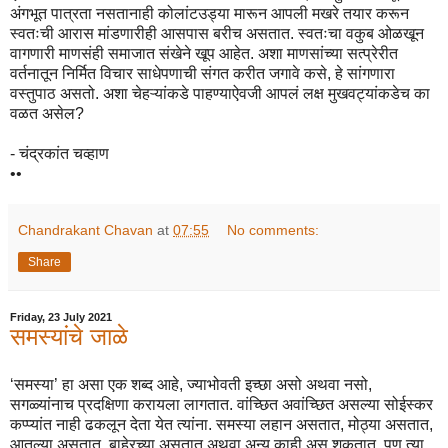
अंगभूत पात्रता नसतानाही कोलांटउड्या मारून आपली मखरे तयार करून
स्वतःची आरास मांडणारीही आसपास बरीच असतात. स्वतःचा वकुब ओळखून
वागणारी माणसंही समाजात संखेने खूप आहेत. अशा माणसांच्या सत्प्रेरीत
वर्तनातून निर्मित विचार साधेपणाची संगत करीत जगावे कसे, हे सांगणारा
वस्तुपाठ असतो. अशा चेहऱ्यांकडे पाहण्याऐवजी आपलं लक्ष मुखवट्यांकडेच का
वळत असेल?
- चंद्रकांत चव्हाण
••
Chandrakant Chavan
at
07:55
No comments:
Share
Friday, 23 July 2021
समस्यांचे जाळे
‘समस्या’ हा असा एक शब्द आहे, ज्याभोवती इच्छा असो अथवा नसो,
सगळ्यांनाच प्रदक्षिणा करायला लागतात. वांच्छित अवांच्छित असल्या सोईस्कर
कप्प्यांत नाही ढकलून देता येत त्यांना. समस्या लहान असतात, मोठ्या असतात,
आतल्या असतात, बाहेरच्या असतात अथवा अन्य काही असू शकतात. पण त्या