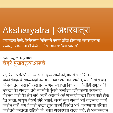
Aksharyatra | अक्षरयात्रा
वेगवेगळ्या वेळी, वेगवेगळ्या निमित्ताने मनात उदित होणाऱ्या भावस्पंदनांना
शब्दातून शोधताना मी केलेली लेखनयात्रा: 'अक्षरयात्रा'
Saturday, 31 July 2021
चेहरे मुखवट्याआडचे
पद, पैसा, प्रतिष्ठेला अवास्तव महत्त्व आलं की, माणसं चाकोरीतलं,
चाकोरीबाहेरचं सगळंकाही करायला तयार असतात. अर्थात, यामागे सोस अन्
कोणत्यातरी आसक्ती असतात. माणूस स्वतःला विचारांनी कितीही समृद्ध वगैरे
म्हणवून घेत असला, तरी स्वार्थाची कुंपणे ओलांडून पलीकडच्या परगण्यात
पोहचता नाही येत हेच खरं. अंतरी असणारे अहं आसक्तीपासून विलग नाही होऊ
देत त्याला. आयुष्य देखणं वगैरे असावं. जगणं सुंदर असावं असं वाटण्यात वावगं
काहीच नाही. पण ते नाही म्हणून झुरत राहणं विपरीत आहे. जगण्याच्या परिघात
काहीतरी कमतरता राहिली की, मनात अस्वस्थता दाटत जाते. ही अस्वस्थताच