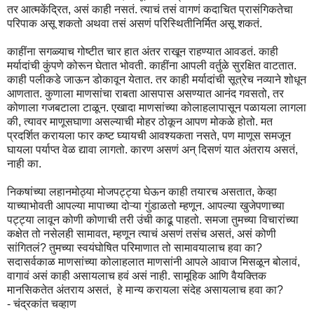
तर आत्मकेंद्रित, असं काही नसतं. त्याचं तसं वागणं कदाचित प्रासंगिकतेचा
परिपाक असू शकतो अथवा तसं असणं परिस्थितीनिर्मित असू शकतं.
काहींना सगळ्याच गोष्टीत चार हात अंतर राखून राहण्यात आवडतं. काही
मर्यादांची कुंपणे कोरून घेतात भोवती. काहींना आपली वर्तुळे सुरक्षित वाटतात.
काही पलीकडे जाऊन डोकावून येतात. तर काही मर्यादांची सूत्रेच नव्याने शोधून
आणतात. कुणाला माणसांचा राबता आसपास असण्यात आनंद गवसतो, तर
कोणाला गजबटाला टाळून. एखादा माणसांच्या कोलाहलापासून पळायला लागला
की, त्यावर माणूसघाणा असल्याची मोहर ठोकून आपण मोकळे होतो. मत
प्रदर्शित करायला फार कष्ट घ्यायची आवश्यकता नसते, पण माणूस समजून
घायला पर्याप्त वेळ द्यावा लागतो. कारण असणं अन् दिसणं यात अंतराय असतं,
नाही का.
निकषांच्या लहानमोठ्या मोजपट्ट्या घेऊन काही तयारच असतात, केव्हा
याच्याभोवती आपल्या मापाच्या दोऱ्या गुंडाळतो म्हणून. आपल्या खुजेपणाच्या
पट्ट्या लावून कोणी कोणाची तरी उंची काढू पाहतो. समजा तुमच्या विचारांच्या
कक्षेत तो नसेलही सामावत, म्हणून त्याचं असणं तसंच असतं, असं कोणी
सांगितलं? तुमच्या स्वयंघोषित परिमाणात तो सामावयालाच हवा का?
सदासर्वकाळ माणसांच्या कोलाहलात माणसांनी आपले आवाज मिसळून बोलावं,
वागावं असं काही असायलाच हवं असं नाही. सामूहिक आणि वैयक्तिक
मानसिकतेत अंतराय असतं, हे मान्य करायला संदेह असायलाच हवा का?
- चंद्रकांत चव्हाण