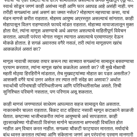
‘स्वार्थ’ या एका शब्दात याचं उत्तर सामावलेलं असल्याचं अनेक मुखातून ऐकू येतं.
स्वार्थ सोडून जगणं काही असंभव नाही आणि फार अवघड आहे असंही नाही. पण
तरीही सगळ्यांना असं असणं का जमत नसेल? मोहत्याग महत्त्वाचा कसा, याचं
मंडन माणसे करीत राहतात. मोहमय आयुष्य अप्रस्तुत असल्याचं सांगतात. काही
मोहापासून विलग राहण्यातले फायदे मांडत राहतात. मोहाच्या मायाजालातून मुक्त
होता येतं, त्यांना माणूस असण्याचे अर्थ अवगत असल्याचे माहितीपूर्ण विवेचन
करतात. आपली परंपरा भोगात नसून त्यागात असल्याचे प्रमाणपत्र देऊन
मोकळे होतात. हे सगळं अवास्तव वगैरे नसलं, तरी त्यांना माणूसपण खरंच
आकळलेलं असतं का?
माणूस नावाची व्याख्या तयार करून त्या साच्यात सगळ्यांना सामावून बसवण्याचा
प्रयत्न करतात, त्यांना माणूस खरंच कळलेला असतो का? जी मुखे मोक्षाची
महती मोठ्या हिरहिरीने मांडतात, तेच मुखवट्यांच्या मोहात का पडत असतील?
आसक्ती वगैरे याचं उत्तर असेल तर त्यात तरी संदेह का असावा? अर्थात
स्वार्थाची परिभाषाही परिस्थितीजन्य आणि परिस्थितीसापेक्ष असते. तिची
सुनिश्चित परिमाणे नसतात, पण परिणाम असू शकतात.
काही माणसं जगण्यातलं साधेपण आपल्यात सहज सामावून घेत असतात.
नाकासमोर चालत राहतात. बिकट वाट वहिवाट नसावी म्हणून कटाक्षाने काळजी
घेतात. कष्टाच्या भाजीभाकरीत त्यांना आयुष्याचे अर्थ सापडतात. काही
तूपसाखरेच्या गोडीसाठी विसंगत मार्गाने चालताना क्षणभरही विचलित होत
नाहीत अन् विचार करत नाहीत. सगळ्या चौकटी फाट्यावर मारतात. मर्यादांचे
बांध ध्वस्त करतात त्यांच्या आणि संकेताना जगणं अन् परंपरांना प्रमाण मानणारी