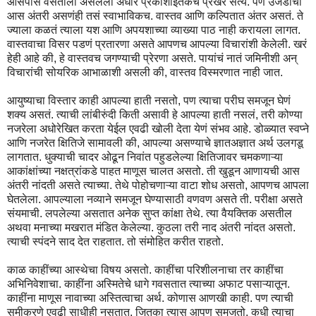
आसपास वसतीला असलेला अंधार प्रकाशाइतकंच प्रखर सत्य. पण उजेडाची
आस अंतरी असणंही तसं स्वाभाविकच. वास्तव आणि कल्पितात अंतर असतं. ते
ज्याला कळतं त्याला यश आणि अपयशाच्या व्याख्या पाठ नाही करायला लागत.
वास्तवाचा विसर पडणं प्रतारणा असते आपणच आपल्या विचारांशी केलेली. खरं
हेही आहे की, हे वास्तवच जगण्याची प्रेरणा असते. पायांचं नातं जमिनीशी अन्
विचारांची सोयरिक आभाळाशी असली की, वास्तव विस्मरणात नाही जात.
आयुष्याचा विस्तार काही आपल्या हाती नसतो, पण त्याचा परीघ समजून घेणं
शक्य असतं. त्याची लांबीरुंदी किती असावी हे आपल्या हाती नसलं, तरी कोण्या
नजरेला अधोरेखित करता येईल एवढी खोली देता येणं संभव आहे. डोळ्यात स्वप्ने
आणि नजरेत क्षितिजे सामावली की, आपल्या असण्याचे ज्ञातअज्ञात अर्थ उलगडू
लागतात. धुक्याची चादर ओढून निवांत पहुडलेल्या क्षितिजावर चमकणाऱ्या
आकांक्षांच्या नक्षत्रांकडे पाहत माणूस चालत असतो. ती खुडून आणायची आस
अंतरी नांदती असते त्याच्या. तेथे पोहोचणाऱ्या वाटा शोध असतो, आपणच आपला
घेतलेला. आपल्याला नव्याने समजून घेण्यासाठी वणवण असते ती. परीक्षा असते
संयमाची. लपलेल्या असतात अनेक सुप्त कांक्षा तेथे. त्या वैयक्तिक असतील
अथवा मनाच्या मखरात मंडित केलेल्या. कुठला तरी नाद अंतरी नांदत असतो.
त्याची स्पंदने साद देत राहतात. तो संमोहित करीत राहतो.
काळ काहींच्या आस्थेचा विषय असतो. काहींचा परिशीलनाचा तर काहींचा
अभिनिवेशाचा. काहींना अस्मितेचे धागे गवसतात त्याच्या अफाट पसाऱ्यातून.
काहींना माणूस नावाच्या अस्तित्वाचा अर्थ. कोणास आणखी काही. पण त्याची
समीकरणे एवढी साधीही नसतात, जितका त्यास आपण समजतो. कधी त्याचा