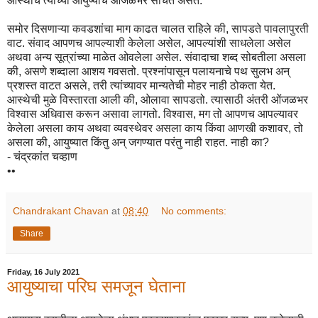
आस्थाच त्याच्या आयुष्याचं ओंजळभर संचित असतं.
समोर दिसणाऱ्या कवडशांचा माग काढत चालत राहिले की, सापडते पावलापुरती
वाट. संवाद आपणच आपल्याशी केलेला असेल, आपल्यांशी साधलेला असेल
अथवा अन्य सूत्रांच्या माळेत ओवलेला असेल. संवादाचा शब्द सोबतीला असला
की, असणे शब्दाला आशय गवसतो. प्रश्नांपासून पलायनाचे पथ सुलभ अन्
प्रशस्त वाटत असले, तरी त्यांच्यावर मान्यतेची मोहर नाही ठोकता येत.
आस्थेची मुळे विस्तारता आली की, ओलावा सापडतो. त्यासाठी अंतरी ओंजळभर
विश्वास अधिवास करून असावा लागतो. विश्वास, मग तो आपणच आपल्यावर
केलेला असला काय अथवा व्यवस्थेवर असला काय किंवा आणखी कशावर, तो
असला की, आयुष्यात किंतु अन् जगण्यात परंतु नाही राहत. नाही का?
- चंद्रकांत चव्हाण
••
Chandrakant Chavan
at
08:40
No comments:
Share
Friday, 16 July 2021
आयुष्याचा परिघ समजून घेताना