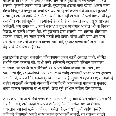
नाहीतरी आपण कोणते तरी ऐच्छिक, अनैच्छिक मुखवटे धारण करून वावरत
असतो. प्रसंगी त्यांना जपत असतो. मुखवट्याआडचा खरा-खोटा, असेल तसा
चेहरा दिसू नये म्हणून काळजी घेत असतो. प्रत्येकजण येथे आपापले मुखवटे
सांभाळून असतो आणि वेळ मिळताच ते मिरवतही असतो. मिरवणं माणसांची मूळ
प्रवृत्तीच असावी बहुतेक. माझ्याकडे हे आहे, हे सांगण्यात त्याला सुख सापडत
असेलही. पण समाधान... त्याचं काय? ते कुठून आणणार आहोत? ते ना विकत
मिळत, ना उसने आणता येत. तो मुळचाच झरा असतो. पण आतला ओलावाच
आटला असेल, तर त्याने वाहते राहावे तरी कसे? सोस आणि समाधान यात
असलेल्या अंतराचे आकलन करता आलं की, मुखवट्यांच्या मागे असणाऱ्या
चेहऱ्याचे विस्मरण नाही घडत.
मुखवट्यांना टाळून माणसांना जीवनयापन करणे काही अवघड नाही. सीमित
अर्थाने मान्य करूया की, कधी कधी अनिच्छेने मुखवटेही परिधान करायला
लागतात. समजा केला परिस्थितीवश धारण किंवा करावा लागलाच, तर
त्यामागचा हेतू स्व-पलीकडे असायला काय संदेह असावा? प्रश्न फक्त एवढाच
असतो की, आपण निवडलेला मुखवटा कसा आहे. मुखवटा म्हणजे माणूस नाही, हे
माहीत असूनही अंतर्यामी असणारी कोणतीतरी अस्वस्थता माणसांना मुखवटे
धारण करून जगायला बाध्य करते, तेव्हा गुंते अधिक जटिल होत जातात.
जग एक रंगमंच आहे. येथे प्रत्येकाला आपापली भूमिका घेऊन जीवनयापन वगैरे
करावे लागते, असे काहीसे आपण अनेकदा ऐकले असेल. पण या मंचावर
वावरताना आपली भूमिका कोणती असेल, हे ठरवायचे कुणी आणि कसे?
एकीकडे दिसणारी अगदी साध्यासरळ स्वभावाची माणसं, तर दुसऱ्या बाजूने