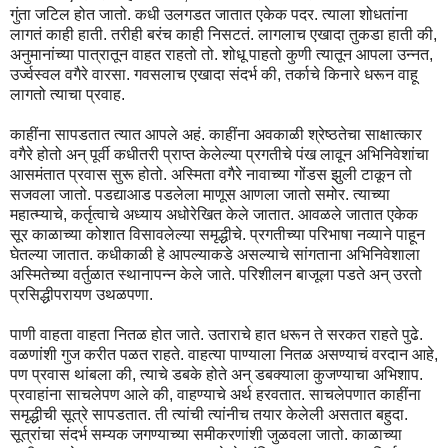
गुंता जटिल होत जातो. कधी उलगडत जातात एकेक पदर. त्याला शोधतांना
लागतं काही हाती. तरीही बरंच काही निसटतं. लागलाच एखादा तुकडा हाती की,
अनुमानांच्या पात्रातून वाहत राहतो तो. शोधू पाहतो कुणी त्यातून आपला उन्नत,
उर्ज्वस्वल वगैरे वारसा. गवसलाच एखादा संदर्भ की, तर्काचे किनारे धरून वाहू
लागतो त्याचा प्रवाह.
काहींना सापडतात त्यात आपले अहं. काहींना अवकाळी श्रेष्ठतेचा साक्षात्कार
वगैरे होतो अन् पूर्वी कधीतरी प्राप्त केलेल्या प्रगतीचे पंख लावून अभिनिवेशांचा
आसमंतात प्रवास सुरू होतो. अस्मिता वगैरे नावाच्या गोंडस झुली टाकून तो
सजवला जातो. पडद्याआड पडलेला माणूस आणला जातो समोर. त्याच्या
महात्म्याचे, कर्तृत्वाचे अध्याय अधोरेखित केले जातात. आवळले जातात एकेक
सूर काळाच्या कोशात विसावलेल्या समृद्धीचे. प्रगतीच्या परिभाषा नव्याने पाहून
घेतल्या जातात. कधीकाळी हे आपल्याकडे असल्याचे सांगताना अभिनिवेशाला
अस्मितेच्या वर्तुळात स्थानापन्न केले जाते. परिशीलन बाजूला पडते अन् उरतो
प्रसिद्धीपरायण उथळपणा.
पाणी वाहता वाहता नितळ होत जाते. उताराचे हात धरून ते सरकत राहते पुढे.
वळणांशी गुज करीत पळत राहते. वाहत्या पाण्याला नितळ असण्याचं वरदान आहे,
पण प्रवास थांबला की, त्याचे डबके होते अन् डबक्याला कुजण्याचा अभिशाप.
प्रवाहांना साचलेपण आले की, वाहण्याचे अर्थ हरवतात. साचलेपणात काहींना
समृद्धीची सूत्रे सापडतात. ती त्यांची त्यांनीच तयार केलेली असतात बहुदा.
सूत्रांचा संदर्भ सम्यक जगण्याच्या समीकरणांशी जुळवला जातो. काळाच्या