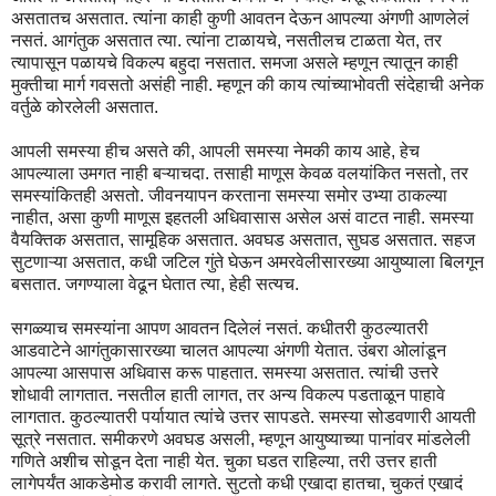
असतातच असतात. त्यांना काही कुणी आवतन देऊन आपल्या अंगणी आणलेलं
नसतं. आगंतुक असतात त्या. त्यांना टाळायचे, नसतीलच टाळता येत, तर
त्यापासून पळायचे विकल्प बहुदा नसतात. समजा असले म्हणून त्यातून काही
मुक्तीचा मार्ग गवसतो असंही नाही. म्हणून की काय त्यांच्याभोवती संदेहाची अनेक
वर्तुळे कोरलेली असतात.
आपली समस्या हीच असते की, आपली समस्या नेमकी काय आहे, हेच
आपल्याला उमगत नाही बऱ्याचदा. तसाही माणूस केवळ वलयांकित नसतो, तर
समस्यांकितही असतो. जीवनयापन करताना समस्या समोर उभ्या ठाकल्या
नाहीत, असा कुणी माणूस इहतली अधिवासास असेल असं वाटत नाही. समस्या
वैयक्तिक असतात, सामूहिक असतात. अवघड असतात, सुघड असतात. सहज
सुटणाऱ्या असतात, कधी जटिल गुंते घेऊन अमरवेलीसारख्या आयुष्याला बिलगून
बसतात. जगण्याला वेढून घेतात त्या, हेही सत्यच.
सगळ्याच समस्यांना आपण आवतन दिलेलं नसतं. कधीतरी कुठल्यातरी
आडवाटेने आगंतुकासारख्या चालत आपल्या अंगणी येतात. उंबरा ओलांडून
आपल्या आसपास अधिवास करू पाहतात. समस्या असतात. त्यांची उत्तरे
शोधावी लागतात. नसतील हाती लागत, तर अन्य विकल्प पडताळून पाहावे
लागतात. कुठल्यातरी पर्यायात त्यांचे उत्तर सापडते. समस्या सोडवणारी आयती
सूत्रे नसतात. समीकरणे अवघड असली, म्हणून आयुष्याच्या पानांवर मांडलेली
गणिते अशीच सोडून देता नाही येत. चुका घडत राहिल्या, तरी उत्तर हाती
लागेपर्यंत आकडेमोड करावी लागते. सुटतो कधी एखादा हातचा, चुकतं एखादं