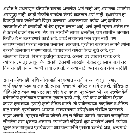
अर्थात ते अथपासून इतिपर्यंत वास्तव असतील असं नाही अन् अवास्तव असतील
असंसुद्धा नाही. काही गोष्टींचे सगळेच कंगोरे कळतात असं नाही. वृक्षारोपण हा
विषयही याच कक्षेभोवती विहार करणारा. आकलनाच्या मर्यादा अन् कृतीच्या
शक्यतांमध्ये तो बऱ्यापैकी गांभीर्य हरवून बसला आहे, असं कुणी म्हणत असेल तर
ते फारसं वावगं ठरू नये. रोपं तर लाखोंनी लागत असतील, पण त्यातील जगतात
किती? हे न उलगडणारं कोडं आहे. झाडं लावायला फार श्रम नाही, पण
जगवण्यासाठी प्रचंड सायास करायला लागतात. प्रतीक्षा करायला लागते त्यांना
बहराने डोलताना पाहण्यासाठी. विचारांचंही यापेक्षा वेगळं कुठे आहे. वृक्ष
डोळ्यांना दिसतो, विचार कृतीतून कळतात. असला तर एवढाच फरक आहे
त्यांच्यात. मात्र उगवून येणं दोनही ठिकाणी सारखंच. केवळ वृक्षालाच नाही तर
विचारांनाही पर्याप्त अवधी द्यावा लागतो, रुजण्यासाठी अन् बहरून येण्यासाठीही.
समाज कोणताही आणि कोणत्याही परगण्यात वसती करून असुद्या. त्याला
जाणीवपूर्वक घडवावा लागतो. त्याला विचारांचे अधिष्ठान द्यावे लागते. नीतिसंमत
नीतिसंकेत काळाच्या पटलावर कोरावे लागतात. प्रत्येककाळी अन् प्रत्येकवेळी
वर्तनातील कृतीबाबत समाजात एकमत झाले आहे, असे फार कमीवेळा दिसते.
कारण एखाद्याला एखादी कृती नैतिक वाटते, ती समोरच्याला कदाचित न-नैतिक
वाटू शकते. प्रत्येकजण आपल्या आकलनाच्या परिप्रेक्षात संबंधित घटनेकडे
पाहत असतो. म्हणूनच नैतिक कोणते अन् न-नैतिक कोणते, याबाबत समजुतीच्या
सीमारेषा तशा धूसरच असतात. त्याभोवती संदेहाचं धुकं दाटलेलं असतं. त्यांच्या
धूसर असण्यामुळेच प्रत्येकजण आपापल्यापरीने एखाद्या घटनेचे अर्थ, अन्वयार्थ