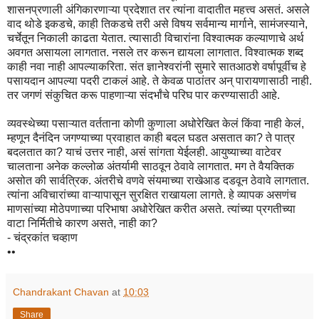
शासनप्रणाली अंगिकारणाऱ्या प्रदेशात तर त्यांना वादातीत महत्त्व असतं. असले
वाद थोडे इकडचे, काही तिकडचे तरी असे विषय सर्वमान्य मार्गाने, सामंजस्याने,
चर्चेतून निकाली काढता येतात. त्यासाठी विचारांना विश्वात्मक कल्याणाचे अर्थ
अवगत असायला लागतात. नसले तर करून द्यायला लागतात. विश्वात्मक शब्द
काही नवा नाही आपल्याकरिता. संत ज्ञानेश्वरांनी सुमारे सातआठशे वर्षापूर्वीच हे
पसायदान आपल्या पदरी टाकलं आहे. ते केवळ पाठांतर अन् पारायणासाठी नाही.
तर जगणं संकुचित करू पाहणाऱ्या संदर्भांचे परिघ पार करण्यासाठी आहे.
व्यवस्थेच्या पसाऱ्यात वर्तताना कोणी कुणाला अधोरेखित केलं किंवा नाही केलं,
म्हणून दैनंदिन जगण्याच्या प्रवाहात काही बदल घडत असतात का? ते पात्र
बदलतात का? याचं उत्तर नाही, असं सांगता येईलही. आयुष्याच्या वाटेवर
चालताना अनेक कल्लोळ अंतर्यामी साठवून ठेवावे लागतात. मग ते वैयक्तिक
असोत की सार्वत्रिक. अंतरीचे वणवे संयमाच्या राखेआड दडवून ठेवावे लागतात.
त्यांना अविचारांच्या वाऱ्यापासून सुरक्षित राखायला लागते. हे व्यापक असणंच
माणसांच्या मोठेपणाच्या परिभाषा अधोरेखित करीत असते. त्यांच्या प्रगतीच्या
वाटा निर्मितीचे कारण असते, नाही का?
- चंद्रकांत चव्हाण
••
Chandrakant Chavan
at
10:03
Share