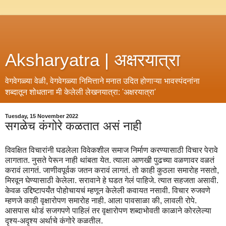
Aksharyatra | अक्षरयात्रा
वेगवेगळ्या वेळी, वेगवेगळ्या निमित्ताने मनात उदित होणाऱ्या भावस्पंदनांना
शब्दातून शोधताना मी केलेली लेखनयात्रा: 'अक्षरयात्रा'
Tuesday, 15 November 2022
सगळेच कंगोरे कळतात असं नाही
विवक्षित विचारांनी घडलेला विवेकशील समाज निर्माण करण्यासाठी विचार पेरावे
लागतात. नुसते पेरून नाही थांबता येत. त्याला आणखी पुढच्या वळणावर वळतं
करावं लागतं. जाणीवपूर्वक जतन करावं लागतं. तो काही कुठला समारोह नसतो,
मिरवून घेण्यासाठी केलेला. सरावाने हे घडत गेलं पाहिजे. त्यात सहजता असावी.
केवळ उद्दिष्टापर्यंत पोहोचायचं म्हणून केलेली कवायत नसावी. विचार रुजवणे
म्हणजे काही वृक्षारोपण समारोह नाही. आला पावसाळा की, लावली रोपे.
आसपास थोडं सजगपणे पाहिलं तर वृक्षारोपण शब्दाभोवती काळाने कोरलेल्या
दृश्य-अदृश्य अर्थाचे कंगोरे कळतील.