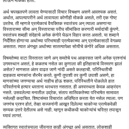
लाऊन मोकळा होतो.
अर्थ चपखलपणे लावता येण्यासाठी विचार विचक्षण असणे आवश्यक असतं.
अर्थात, आपल्यापरीने अर्थ लावायला कोणीही मोकळे असले, तरी एक गोष्ट
उरतेच. ती म्हणजे प्रत्येकाचं वैयक्तिक स्वातंत्र्य अन् त्याला असणाऱ्या
विस्ताराच्या सीमा अन् विस्ताराचा परीघ सीमांकित करणारी मर्यादांची कुंपणे.
स्वातंत्र्य शब्दही संदेहाचे अनेक कंगोरे घेऊन विहार करत असतो. या शब्दाने
निर्देशित होणाऱ्या अर्थाच्या परिभाषाही प्रत्येकाच्या अन् प्रत्येकासाठी वेगळ्या
असतात. त्यात अंगभूत अर्थाच्या सातत्यापेक्षा सोयीचे कंगोरे अधिक असतात.
विषमतेच्या वाटा विस्तारत जाणे अन् समतेचे पथ आक्रसत जाणे अनेक प्रश्नांचं
उगमस्थान असतं, हे कळतच नसेल का कुणाला की इतिहासाचे विस्मरण झालं
असेल? माणसात अंतर वाढत जाणे नांदी असते कलहाची. परिस्थितीची
दाहकता माणसांना सैरभैर करते. कुणी तुपाशी तर कुणी उपाशी असणे, हा
माणसांच्या जगण्याचा अर्थ नाहीच होऊ शकत. परिस्थितीने पोळलेले हात
परिवर्तनाचे हत्यार धरताना थरथरत नसतात. ही अस्वस्थता केवळ आक्रंदन
नसते. उसवलेल्या मनातील उद्रेक, संताप सात्विकतेच्या परिभाषेत सामावत
नसेलही कदाचित. शिष्टसंमत विचारांत अधिष्ठित करता येत नसेल त्याला. पण
जगणंच प्रश्न होतं, तेव्हा सज्जनांनी आखून दिलेल्या चाकोऱ्या प्रत्येकवेळी
सम्यक उत्तरे देतीलच असे नाही. म्हणून कधीकधी चाकोऱ्यांचं चरित्र तपासून
घ्यावं लागतं.
व्यक्तिगत स्वातंत्र्याला जीवनात काही अंगभूत अर्थ असतात. लोकशाही