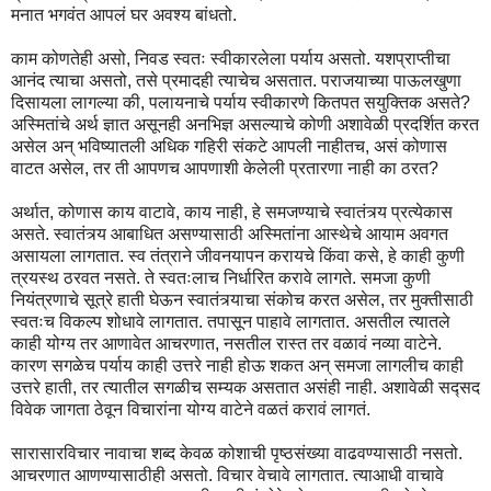
मनात भगवंत आपलं घर अवश्य बांधतो.
काम कोणतेही असो, निवड स्वतः स्वीकारलेला पर्याय असतो. यशप्राप्तीचा
आनंद त्याचा असतो, तसे प्रमादही त्याचेच असतात. पराजयाच्या पाऊलखुणा
दिसायला लागल्या की, पलायनाचे पर्याय स्वीकारणे कितपत सयुक्तिक असते?
अस्मितांचे अर्थ ज्ञात असूनही अनभिज्ञ असल्याचे कोणी अशावेळी प्रदर्शित करत
असेल अन् भविष्यातली अधिक गहिरी संकटे आपली नाहीतच, असं कोणास
वाटत असेल, तर ती आपणच आपणाशी केलेली प्रतारणा नाही का ठरत?
अर्थात, कोणास काय वाटावे, काय नाही, हे समजण्याचे स्वातंत्र्य प्रत्येकास
असते. स्वातंत्र्य आबाधित असण्यासाठी अस्मितांना आस्थेचे आयाम अवगत
असायला लागतात. स्व तंत्राने जीवनयापन करायचे किंवा कसे, हे काही कुणी
त्रयस्थ ठरवत नसते. ते स्वतःलाच निर्धारित करावे लागते. समजा कुणी
नियंत्रणाचे सूत्रे हाती घेऊन स्वातंत्र्याचा संकोच करत असेल, तर मुक्तीसाठी
स्वतःच विकल्प शोधावे लागतात. तपासून पाहावे लागतात. असतील त्यातले
काही योग्य तर आणावेत आचरणात, नसतील रास्त तर वळावं नव्या वाटेने.
कारण सगळेच पर्याय काही उत्तरे नाही होऊ शकत अन् समजा लागलीच काही
उत्तरे हाती, तर त्यातील सगळीच सम्यक असतात असंही नाही. अशावेळी सद्सद
विवेक जागता ठेवून विचारांना योग्य वाटेने वळतं करावं लागतं.
सारासारविचार नावाचा शब्द केवळ कोशाची पृष्ठसंख्या वाढवण्यासाठी नसतो.
आचरणात आणण्यासाठीही असतो. विचार वेचावे लागतात. त्याआधी वाचावे