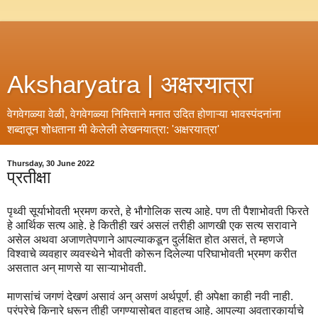
Aksharyatra | अक्षरयात्रा
वेगवेगळ्या वेळी, वेगवेगळ्या निमित्ताने मनात उदित होणाऱ्या भावस्पंदनांना
शब्दातून शोधताना मी केलेली लेखनयात्रा: 'अक्षरयात्रा'
Thursday, 30 June 2022
प्रतीक्षा
पृथ्वी सूर्याभोवती भ्रमण करते, हे भौगोलिक सत्य आहे. पण ती पैशाभोवती फिरते
हे आर्थिक सत्य आहे. हे कितीही खरं असलं तरीही आणखी एक सत्य सरावाने
असेल अथवा अजाणतेपणाने आपल्याकडून दुर्लक्षित होत असतं, ते म्हणजे
विश्वाचे व्यवहार व्यवस्थेने भोवती कोरून दिलेल्या परिघाभोवती भ्रमण करीत
असतात अन् माणसे या साऱ्याभोवती.
माणसांचं जगणं देखणं असावं अन् असणं अर्थपूर्ण. ही अपेक्षा काही नवी नाही.
परंपरेचे किनारे धरून तीही जगण्यासोबत वाहतच आहे. आपल्या अवतारकार्याचे