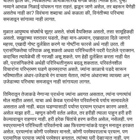
चालते झाले की, निवळलेल्या आभाळासारखं सगळं काही नितळ होतं. पुन्हा
नव्याने आभाळ निळाई पांघरून गात राहतं. झडून जाणे असेल, तर बहरून येणेही
असतेच नाही का? विवंचना शब्दाचा अर्थ कळला की, विनंतीच्या परिभाषा
समजावून सांगाव्या नाही लागत.
मुळात आयुष्यच संघर्षाचे सूत्र असते. संघर्ष वैयक्तिक असतो, तसा सामूहिकही
असतो. समूहाच्या स्तरावर घडतो, तेव्हा मान-अपमान, एखाद्याला दिले जाणारे
महत्त्व, एखादी गोष्ट दुर्लक्षित करणे या गोष्टींना फारसे अर्थ नाही उरत. ती
प्रासंगिकतेचा परिपाक असू शकतो अथवा परिस्थितीने पदरी पेटलेले प्राक्तन.
कदाचित त्यावेळेची ती गरजही असू शकते. पण हेही दुर्लक्षित करता नाही येत
की, प्रासंगिकतेचे अर्थही परिस्थितीनुरूप बदलू शकतात. परिवर्तनशील
विचारांना परिभ्रमण घडणे क्रमप्राप्त असते. ज्यांना काळाचे पडदे सारून
भविष्यातील अंधार-उजेडाचे रंग वाचता येतात, त्यांना अंधाराच्या व्याख्या अन्
उजेडाच्या परिभाषा समजावून नाही सांगायला लागत.
तिमिरातून तेजाकडे नेणाऱ्या प्रार्थना ज्यांना अवगत असतात, त्यांना पणत्यांचं
मोल माहीत असतं. याचा अर्थ केवळ प्रार्थनेत परिवर्तनाचे पर्याय सामावलेले
असतात असे नाही. बदल घडण्यासाठी पर्याप्त प्रयत्न प्रधान कारण असते.
असेल माझा हरी... म्हणून कोणी वर्तत असेल, तर हरीही त्याला पाहून हरी हरी
केल्यावाचून राहणार नाही. हरी हरेक चिंतांचे हरण करीत असेल, नसेलही. पण
स्वप्रयत्नाने परिस्थिती परिवर्तनाचे अक्ष फिरवणाऱ्यांकडे पाहून मनातून हरकत
असेल. प्रयत्नांस कोणी परमेश्वर मानतो, कोणी परमेश्वरालाच प्रयत्न. पण
प्रामाणिक प्रयास ज्यांचे परमेश्वर बनतात, त्यांच्या घरी देव्हाऱ्यात नाही, पण