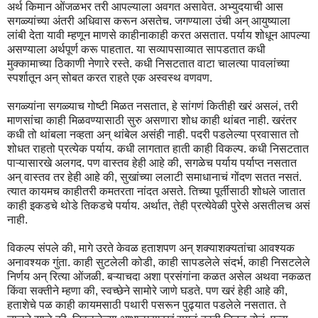
अर्थ किमान ओंजळभर तरी आपल्याला अवगत असावेत. अभ्युदयाची आस
सगळ्यांच्या अंतरी अधिवास करून असतेच. जगण्याला उंची अन् आयुष्याला
लांबी देता यावी म्हणून माणसे काहीनाकाही करत असतात. पर्याय शोधून आपल्या
असण्याला अर्थपूर्ण करू पाहतात. या सव्यापसाव्यात सापडतात कधी
मुक्कामाच्या ठिकाणी नेणारे रस्ते. कधी निसटतात वाटा चालत्या पावलांच्या
स्पर्शातून अन् सोबत करत राहते एक अस्वस्थ वणवण.
सगळ्यांना सगळ्याच गोष्टी मिळत नसतात, हे सांगणं कितीही खरं असलं, तरी
माणसांचा काही मिळवण्यासाठी सुरु असणारा शोध काही थांबत नाही. खरंतर
कधी तो थांबला नव्हता अन् थांबेल असंही नाही. पदरी पडलेल्या प्रवासात तो
शोधत राहतो प्रत्येक पर्याय. कधी लागतात हाती काही विकल्प. कधी निसटतात
पाऱ्यासारखे अलगद. पण वास्तव हेही आहे की, सगळेच पर्याय पर्याप्त नसतात
अन् वास्तव तर हेही आहे की, सुखांच्या ललाटी समाधानाचं गोंदण सतत नसतं.
त्यात कायमच काहीतरी कमतरता नांदत असते. तिच्या पूर्तीसाठी शोधले जातात
काही इकडचे थोडे तिकडचे पर्याय. अर्थात, तेही प्रत्येवेळी पुरेसे असतीलच असं
नाही.
विकल्प संपले की, मागे उरते केवळ हताशपण अन् शक्याशक्यतांचा आवश्यक
अनावश्यक गुंता. काही सुटलेली कोडी, काही सापडलेले संदर्भ, काही निसटलेले
निर्णय अन् रित्या ओंजळी. बऱ्याचदा अशा प्रसंगांना कळत असेल अथवा नकळत
किंवा सक्तीने म्हणा की, स्वच्छेने सामोरे जाणे घडते. पण खरं हेही आहे की,
हताशेचे पळ काही कायमसाठी पथारी पसरून पुढ्यात पडलेले नसतात. ते