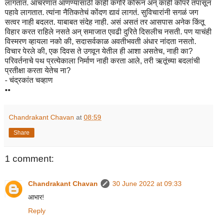
लागतात. आचरणात आणण्यासाठी काही कंगोरे कोरून अन् काही कोपरे तपासून
पहावे लागतात. त्यांना नैतिकतेचं कोंदण द्यावं लागतं. सुविचारांनी सगळं जग
सत्वर नाही बदलत. याबाबत संदेह नाही. असं असतं तर आसपास अनेक किंतू
विहार करत राहिले नसते अन् समाजात एवढी दुरिते दिसलीच नसती. पण याचंही
विस्मरण व्हायला नको की, सदासर्वकाळ अवतीभवती अंधार नांदता नसतो.
विचार पेरले की, एक दिवस ते उगवून येतील ही आशा असतेच, नाही का?
परिवर्तनाचे पथ प्रत्येकाला निर्माण नाही करता आले, तरी ऋतूंच्या बदलांची
प्रतीक्षा करता येतेच ना?
- चंद्रकांत चव्हाण
••
Chandrakant Chavan
at
08:59
Share
1 comment:
Chandrakant Chavan
30 June 2022 at 09:33
आभार!
Reply