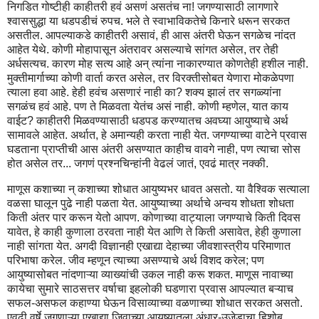
निगडित गोष्टीही काहीतरी हवं असणं असतंच ना! जगण्यासाठी लागणारे
श्वाससुद्धा या धडपडीचं रुपच. भले ते स्वाभाविकतेचे किनारे धरून सरकत
असतील. आपल्याकडे काहीतरी असावं, ही आस अंतरी घेऊन सगळेच नांदत
आहेत येथे. कोणी मोहापासून अंतरावर असल्याचे सांगत असेल, तर तेही
अर्धसत्यच. कारण मोह सत्य आहे अन् त्यांना नाकारण्यात कोणतेही हशील नाही.
मुक्तीमार्गाच्या कोणी वार्ता करत असेल, तर विरक्तीसोबत येणारा मोकळेपणा
त्याला हवा आहे. हेही हवंच असणारं नाही का? शक्य झालं तर सगळ्यांना
सगळंच हवं आहे. पण ते मिळवता येतंच असं नाही. कोणी म्हणेल, यात काय
वाईट? काहीतरी मिळवण्यासाठी धडपड करण्यातच अवघ्या आयुष्याचे अर्थ
सामावले आहेत. अर्थात, हे अमान्यही करता नाही येत. जगण्याच्या वाटेने प्रवास
घडताना प्राप्तीची आस अंतरी असण्यात काहीच वावगे नाही, पण त्याचा सोस
होत असेल तर... जगणं प्रश्नचिन्हांनी वेढलं जातं, एवढं मात्र नक्की.
माणूस कशाच्या न् कशाच्या शोधात आयुष्यभर धावत असतो. या वैश्विक सत्याला
वळसा घालून पुढे नाही पळता येत. आयुष्याच्या अर्थाचे अन्वय शोधता शोधता
किती अंतर पार करून येतो आपण. कोणाच्या वाट्याला जगण्याचे किती दिवस
यावेत, हे काही कुणाला ठरवता नाही येत आणि ते किती असावेत, हेही कुणाला
नाही सांगता येत. अगदी विज्ञानही एखाद्या देहाच्या जीवशास्त्रीय परिमाणात
परिभाषा करेल. जीव म्हणून त्याच्या असण्याचे अर्थ विशद करेल; पण
आयुष्यासोबत नांदणाऱ्या व्याख्यांची उकल नाही करू शकत. माणूस नावाच्या
कायेचा सुमारे साठसत्तर वर्षाचा इहलोकी घडणारा प्रवास आपल्यात बऱ्याच
सफल-असफल कहाण्या घेऊन विसाव्याच्या वळणाच्या शोधात सरकत असतो.
एवढी वर्षे जगणाऱ्या एखाद्या जिवाच्या आयुष्यातला अंधार-उजेडाचा हिशोब