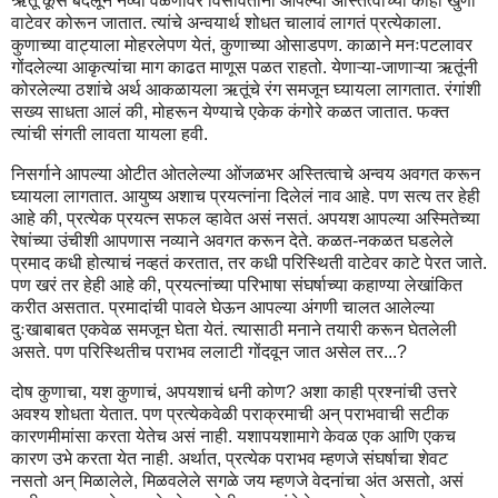
ऋतू कूस बदलून नव्या वळणावर विसावताना आपल्या अस्तित्वाच्या काही खुणा
वाटेवर कोरून जातात. त्यांचे अन्वयार्थ शोधत चालावं लागतं प्रत्येकाला.
कुणाच्या वाट्याला मोहरलेपण येतं, कुणाच्या ओसाडपण. काळाने मनःपटलावर
गोंदलेल्या आकृत्यांचा माग काढत माणूस पळत राहतो. येणाऱ्या-जाणाऱ्या ऋतूंनी
कोरलेल्या ठशांचे अर्थ आकळायला ऋतूंचे रंग समजून घ्यायला लागतात. रंगांशी
सख्य साधता आलं की, मोहरून येण्याचे एकेक कंगोरे कळत जातात. फक्त
त्यांची संगती लावता यायला हवी.
निसर्गाने आपल्या ओटीत ओतलेल्या ओंजळभर अस्तित्वाचे अन्वय अवगत करून
घ्यायला लागतात. आयुष्य अशाच प्रयत्नांना दिलेलं नाव आहे. पण सत्य तर हेही
आहे की, प्रत्येक प्रयत्न सफल व्हावेत असं नसतं. अपयश आपल्या अस्मितेच्या
रेषांच्या उंचीशी आपणास नव्याने अवगत करून देते. कळत-नकळत घडलेले
प्रमाद कधी होत्याचं नव्हतं करतात, तर कधी परिस्थिती वाटेवर काटे पेरत जाते.
पण खरं तर हेही आहे की, प्रयत्नांच्या परिभाषा संघर्षाच्या कहाण्या लेखांकित
करीत असतात. प्रमादांची पावले घेऊन आपल्या अंगणी चालत आलेल्या
दुःखाबाबत एकवेळ समजून घेता येतं. त्यासाठी मनाने तयारी करून घेतलेली
असते. पण परिस्थितीच पराभव ललाटी गोंदवून जात असेल तर...?
दोष कुणाचा, यश कुणाचं, अपयशाचं धनी कोण? अशा काही प्रश्नांची उत्तरे
अवश्य शोधता येतात. पण प्रत्येकवेळी पराक्रमाची अन् पराभवाची सटीक
कारणमीमांसा करता येतेच असं नाही. यशापयशामागे केवळ एक आणि एकच
कारण उभे करता येत नाही. अर्थात, प्रत्येक पराभव म्हणजे संघर्षाचा शेवट
नसतो अन् मिळालेले, मिळवलेले सगळे जय म्हणजे वेदनांचा अंत असतो, असं