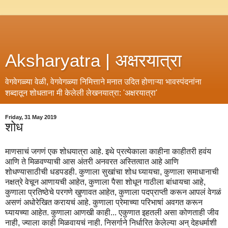
Aksharyatra | अक्षरयात्रा
वेगवेगळ्या वेळी, वेगवेगळ्या निमित्ताने मनात उदित होणाऱ्या भावस्पंदनांना
शब्दातून शोधताना मी केलेली लेखनयात्रा: 'अक्षरयात्रा'
Friday, 31 May 2019
शोध
माणसाचं जगणं एक शोधयात्रा आहे. इथे प्रत्येकाला काहीना काहीतरी हवंय
आणि ते मिळवण्याची आस अंतरी अनवरत अस्तित्वात आहे आणि
शोधण्यासाठीची धडपडही. कुणाला सुखांचा शोध घ्यायचा, कुणाला समाधानाची
नक्षत्रे वेचून आणायची आहेत, कुणाला पैसा शोधून गाठीला बांधायचा आहे,
कुणाला प्रतिष्ठेचे परगणे खुणावत आहेत, कुणाला पदप्राप्ती करून आपलं वेगळं
असणं अधोरेखित करायचं आहे. कुणाला प्रेमाच्या परिभाषां अवगत करून
घ्यायच्या आहेत. कुणाला आणखी काही... एकुणात इहतली असा कोणताही जीव
नाही, ज्याला काही मिळवायचं नाही. निसर्गाने निर्धारित केलेल्या अन् देहधर्माशी