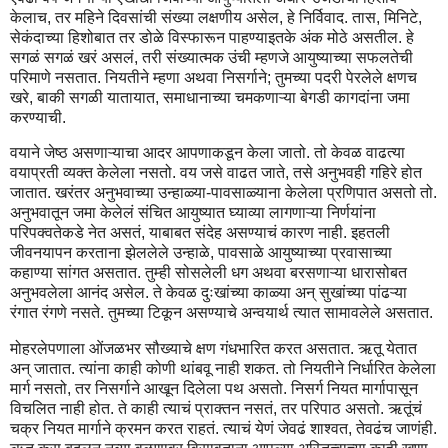
केलाच, तर महिने दिवसांची संख्या लक्षणीय असेल, हे निर्विवाद. तास, मिनिटे,
सेकंदाच्या हिशोबात तर डोळे विस्फारून पाहण्याइतके अंक मोठे असतील. हे
सगळं सगळं खरं असलं, तरी संख्यात्मक उंची म्हणजे आयुष्याच्या सफलतेची
परिमाणे नसतात. नियतीने म्हणा अथवा निसर्गाने; तुमच्या पदरी पेरलेले क्षणच
खरे, बाकी सगळी यातायात, समाधानाच्या चमकणाऱ्या बेगडी कागदांना जमा
करण्याची.
वयाने जेष्ठ असणाऱ्याचा आदर आपणाकडून केला जातो. तो केवळ वाढत्या
वयाप्रती व्यक्त केलेला नसतो. वय जसे वाढत जाते, तसे अनुभवही गहिरे होत
जातात. खरंतर अनुभवाच्या उन्हाळ्या-पावसाळ्याना केलेला प्रणिपात असतो तो.
अनुभवातून जमा केलेलं संचित आयुष्यात घ्याव्या लागणाऱ्या निर्णयांना
परिपक्वतेकडे नेत असतं, याबाबत संदेह असण्याचं कारण नाही. इहतली
जीवनयापन करताना झेललेले उन्हाळे, पावसाळे आयुष्याच्या प्रवासाच्या
कहाण्या सांगत असतात. तुम्ही सोसलेली धग अथवा बरसणाऱ्या धारासोबत
अनुभवलेला आनंद असेल. ते केवळ दुःखांच्या काळ्या अन् सुखांच्या पांढऱ्या
रंगात रंगणे नसते. तुमच्या टिकून असण्याचे अन्वयार्थ त्यात सामावलेले असतात.
मोहरलेपणाला ओंजळभर सौख्याचे क्षण गंधभारित करत असतात. ऋतू येतात
अन् जातात. त्यांना काही कोणी थांबवू नाही शकत. तो नियतीने निर्धारित केलेला
मार्ग नसतो, तर निसर्गाने आखून दिलेला पथ असतो. निसर्ग नियत मार्गापासून
विचलित नाही होत. ते काही त्याचं प्राक्तन नसतं, तर परिपाठ असतो. ऋतूंचं
चक्र नियत मार्गाने क्रमन करत राहतं. त्याचं येणं जेवढं शाश्वत, तेवढंच जाणंही.