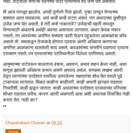
नाही. वाट्याला येणाऱ्या वेदनेच्या पोटी प्रयत्नांचे वेद जन्म घेत असतात.
मी आज पराभूत झालोय. अगदी पूर्णपणे रिता झालो. पुन्हा उगवून येण्याच्या
शक्यता आता मावळल्या. असं कधी कधी वाटत असतं. पण अंधाराच्या कुशीतून
उजेड जन्म घेत असतो, हे तरी कसे नाकारावे? उजेडाची महती समजून
घेण्यासाठी अंधाराचे अर्थही अवगत असायला लागतात. अंधार केवळ नकार
नसतो, तर आस्थेच्या अगणित शक्यता उदरी घेऊन पहुडलेला आकांक्षांचा कोंब
असतो तो. तमाकडून तेजाकडे होणारा प्रवास अंतरी अधिवास करणाऱ्या
अगणित आकांक्षांना घातलेली साद असते. कवडशांच्या संगतीने घडणारा प्रवास
प्राक्तन नसते, तर प्रयासांच्या प्रतिध्वनीला दिलेला प्रतिसाद असतो.
आयुष्याच्या वाटेवरून चालताना वंचना, अवमान, अभाव सहन केला नाही, असा
माणूस इहतली अधिवास करून असणे अपवाद असेल. सगळ्या जखमा अंतरी
ठेवून स्वप्नांच्या प्रदेशात वस्तीला उतरलेल्या नक्षत्रांचा शोध घेत पावले पुढे
टाकायला लागतात. मिळतं काहीना काहीतरी. काही अभागी झगडत राहतात
नियतीशी. काही झडून जातात. काही अभावाच्या प्रदेशात प्रभावाच्या परिभाषा
शोधत राहतात उगीच. कारण अंतरी असणारी आस अशी अचानक विसर्जित नाही
करता येत. नाही का?
••
Chandrakant Chavan
at
09:16
Share